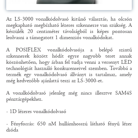
Az LS-3000 vonalkódolvasó kitűnő választás, ha olcsón
megkapható megbízható lézeres szkennerre van szükség. A
készülék 20 centiméter távolságból is képes pontosan
leolvasni a támogatott 1 dimenziós vonalkódokat.
A POSIFLEX vonalkódolvasója a belépő szintű
szkennerek között hódít egyre nagyobb teret annak
köszönhetően, hogy árban fel tudja venni a versenyt LED
technológiát használó konkurenseivel szemben. Továbbá a
termék egy vonalkódolvasó állványt is tartalmaz, amely
még kedvezőbb ajánlattá teszi az LS-3000-et.
A vonalkódolvasó jelenleg még nincs illesztve SAM4S
pénztárgépekhez.
- 1D lézeres vonalkódolvasó
- Fényforrás: 650 nM hullámhosszú látható fényű lézer
dióda