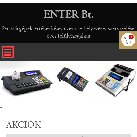
ENTER Bt.
Pénztárgépek értékesítése, üzembe helyezése, szervizelése,
éves felülvizsgálata
0
-
AKCIÓK