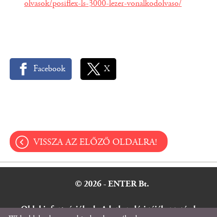
olvasok/posiflex-ls-3000-lezer-vonalkodolvaso/
Facebook
X
VISSZA AZ ELŐZŐ OLDALRA!
© 2026 - ENTER Bt.
Oldal információk
l
Adatkezelési tájékoztató
l