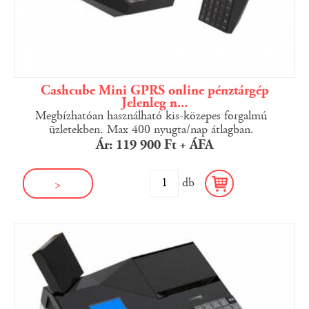
Cashcube Mini GPRS online pénztárgép
Jelenleg n...
Megbízhatóan használható kis-közepes forgalmú
üzletekben. Max 400 nyugta/nap átlagban.
Ár: 119 900 Ft + ÁFA
db
>