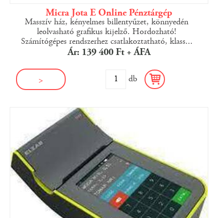
Micra Jota E Online Pénztárgép
Masszív ház, kényelmes billentyűzet, könnyedén
leolvasható grafikus kijelző. Hordozható!
Számítógépes rendszerhez csatlakoztatható, klass...
Ár: 139 400 Ft + ÁFA
db
>