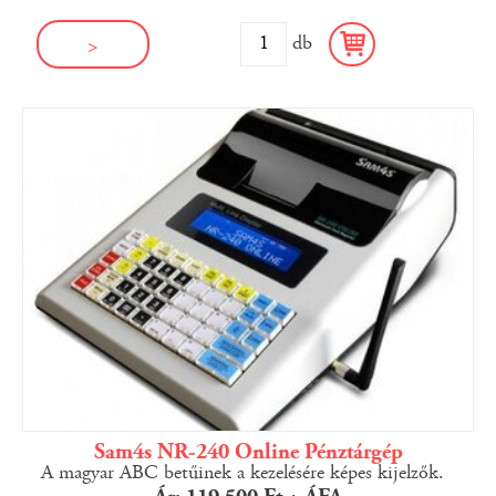
db
>
Sam4s NR-240 Online Pénztárgép
A magyar ABC betűinek a kezelésére képes kijelzők.