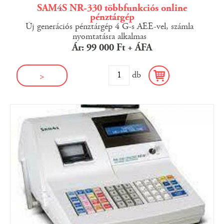
SAM4S NR-330 többfunkciós online
pénztárgép
Új generációs pénztárgép 4 G-s AEE-vel, számla
nyomtatásra alkalmas
Ár: 99 000 Ft + ÁFA
db
>