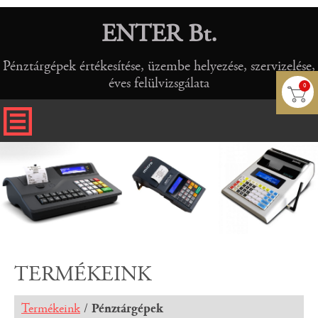
ENTER Bt.
Pénztárgépek értékesítése, üzembe helyezése, szervizelése,
éves felülvizsgálata
0
TERMÉKEINK
Termékeink
/
Pénztárgépek