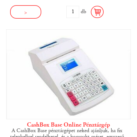
db
>
CashBox Base Online Pénztárgép
A CashBox Base pénztárgépet neked ajánljuk, ha fix
telephellyel rendelkezel, és a kompakt méret, egyszerű