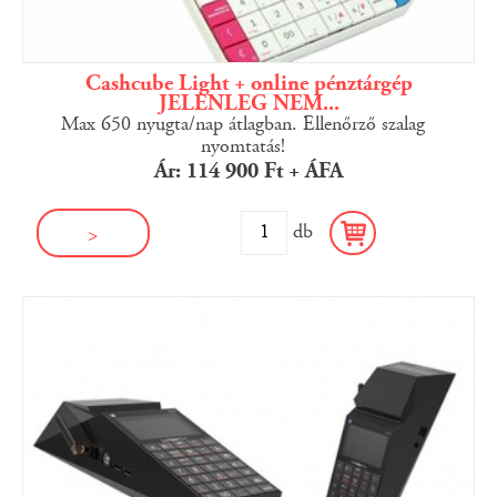
Cashcube Light + online pénztárgép
JELENLEG NEM...
Max 650 nyugta/nap átlagban. Ellenőrző szalag
nyomtatás!
Ár: 114 900 Ft + ÁFA
db
>