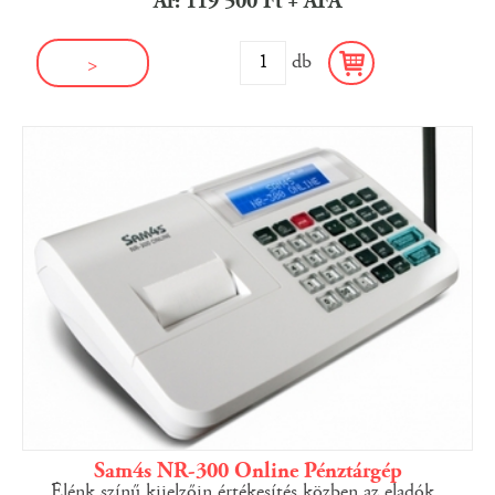
Ár: 119 500 Ft + ÁFA
db
>
Sam4s NR-300 Online Pénztárgép
Élénk színű kijelzőin értékesítés közben az eladók