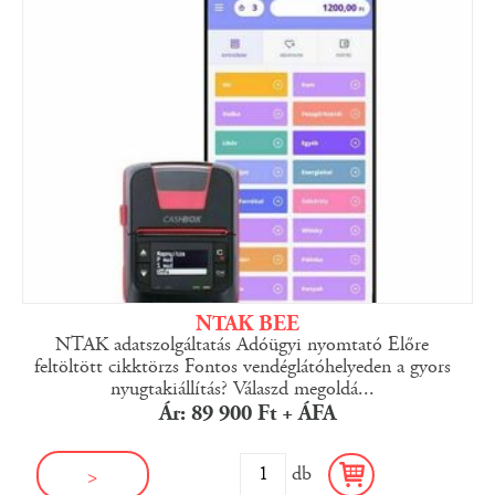
NTAK BEE
NTAK adatszolgáltatás Adóügyi nyomtató Előre
feltöltött cikktörzs Fontos vendéglátóhelyeden a gyors
nyugtakiállítás? Válaszd megoldá...
Ár: 89 900 Ft + ÁFA
db
>