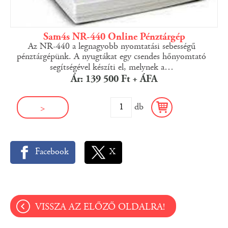
Sam4s NR-440 Online Pénztárgép
Az NR-440 a legnagyobb nyomtatási sebességű
pénztárgépünk. A nyugtákat egy csendes hőnyomtató
segítségével készíti el, melynek a
…
Ár: 139 500 Ft + ÁFA
db
>
Facebook
X
VISSZA AZ ELŐZŐ OLDALRA!