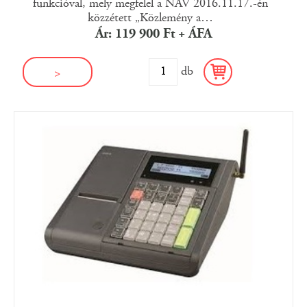
funkcióval, mely megfelel a NAV 2016.11.17.-én
közzétett „Közlemény a
…
Ár: 119 900 Ft + ÁFA
db
>