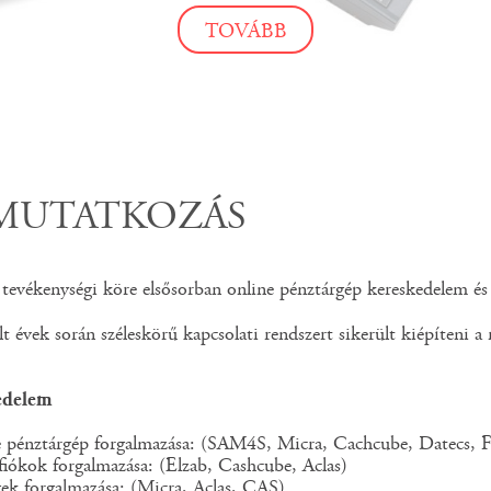
TOVÁBB
TOVÁBB
TOVÁBB
MUTATKOZÁS
evékenységi köre elsősorban online pénztárgép kereskedelem és sz
t évek során széleskörű kapcsolati rendszert sikerült kiépíteni a r
edelem
e pénztárgép forgalmazása: (SAM4S, Micra, Cachcube, Datecs, F
fiókok forgalmazása: (Elzab, Cashcube, Aclas)
ek forgalmazása: (Micra, Aclas, CAS)