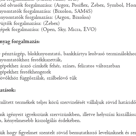
kód olvasók forgalmazása: (Argox, Posiflex, Zebex, Symbol, Hon
nyomtatók forgalmazása: (Bixolon, SAM4S)
nyomtatók forgalmazása: (Argox, Bixolon)
yüjtők forgalmazása: (Zebex)
gépek forgalmazása: (Open, Sky, Micra, EVO)
nyag forgalmazás:
e pénztárgép, blokknyomtató, bankkártya leolvasó terminálokho
nyomtatókhoz festékkazetták,
gépekhez árazó címkék fehér, színes, feliratos változatban
 gépekhez festékhengerek
lövőkhöz függőszálak, szálbelövő tűk
tatások:
mlített termékek teljes körű szervizelését vállaljuk rövid határidő
nk igényeit igyekszünk szervizünkben, illetve helyszíni kiszállássa
, kényelmesebb kiszolgálás érdekében.
k hogy figyelmet szentelt rövid bemutatkozó levelünknek és rem