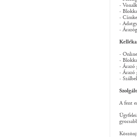
- Vonal
- Blokk
- Címke
- Adatg
- Árazó
Kelléka
- Onlin
- Blokk
- Árazó 
- Árazó
- Szálbe
Szolgál
A fent e
Ügyfelei
gyorsabb
Köszönjü