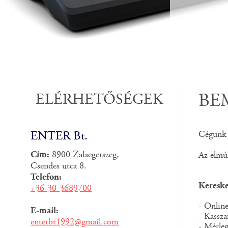
ELÉRHETŐSÉGEK
BE
Cégünk t
ENTER Bt.
Cím:
8900 Zalaegerszeg,
Az elmúl
Csendes utca 8.
Telefon:
Keresk
+36-30-3689700
- Onlin
E-mail:
- Kassza
enterbt1992@gmail.com
- Mérleg