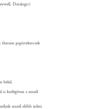
eywell, Datalogic)
z thermo papírtekercsek
n belül.
l is kielégíteni a minél
éljük minél előbb üzleti