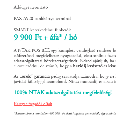
Adóügyi nyomtató
PAX A920 bankkártya terminál
SMART kereskedelmi funkciók
9 900 Ft + áfa* / hó
A NTAK POS BEE egy komplett vendéglátó rendszer bér
előfizetéssel megfelelhetsz nyugtaadási, elektronikus fize
adatszolgáltatási kötelezettségednek. Neked ajánljuk, ha
elköteleződni, de számít, hogy a
havidíj kedvező és kis
Az
„örök” garancia
pedig szavatolja számodra, hogy ne k
javítási költséggel számolnod. Nincs munkadíj és alkatré
100% NTAK adatszolgáltatási megfelelőség!
Kártyaelfogadói díjak
*Amennyiben a terminálon 400 000.- Ft alatti forgalom generálódik, úgy a minimá