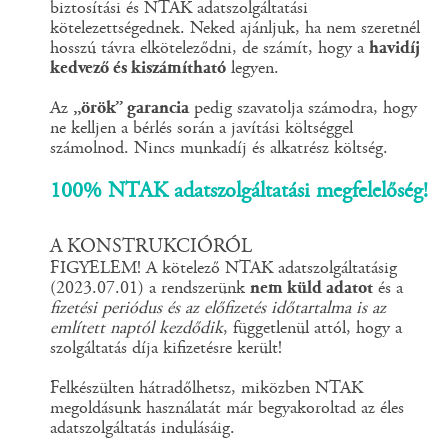
biztosítási és NTAK adatszolgáltatási
kötelezettségednek. Neked ajánljuk, ha nem szeretnél
hosszú távra elköteleződni, de számít, hogy a
havidíj
kedvező és kiszámítható
legyen.
Az
„örök” garancia
pedig szavatolja számodra, hogy
ne kelljen a bérlés során a javítási költséggel
számolnod. Nincs munkadíj és alkatrész költség.
100% NTAK adatszolgáltatási megfelelőség!
A KONSTRUKCIÓRÓL
FIGYELEM! A kötelező NTAK adatszolgáltatásig
(2023.07.01) a rendszerünk
nem küld adatot
és a
fizetési periódus és az előfizetés időtartalma is az
említett naptól kezdődik
, függetlenül attól, hogy a
szolgáltatás díja kifizetésre került!
Felkészülten hátradőlhetsz, miközben NTAK
megoldásunk használatát már begyakoroltad az éles
adatszolgáltatás indulásáig.