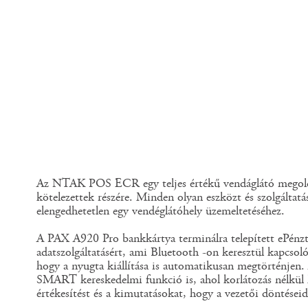
Az NTAK POS ECR egy teljes értékű vendáglátó megold
kötelezettek részére. Minden olyan eszközt és szolgáltatá
elengedhetetlen egy vendéglátóhely üzemeltetéséhez.
A PAX A920 Pro bankkártya terminálra telepített ePénzt
adatszolgáltatásért, ami Bluetooth -on keresztül kapcsol
hogy a nyugta kiállítása is automatikusan megtörténjen. 
SMART kereskedelmi funkció is, ahol korlátozás nélkül 
értékesítést és a kimutatásokat, hogy a vezetői döntése