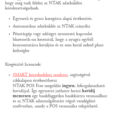
hogy meg tudj felelni az NTAK adatküldési
kötelezettségednek.
Egyszerű és gyors kategória alapú értékesítés.
Automatikus adatküldés az NTAK irányába
Pénztárgép vagy adóügyi nyomtató kapcsolat
bluetooth-on keresztül, hogy a nyugta egyből
kinyomtatásra kerüljön és ez sem kerül neked plusz
költségbe
Kiegészítő licenszek:
SMART kereskedelmi rendszer
, segítségével
cikkalapon értékesíthetsz
NTAK POS Free megoldás
ingyen
, leforgalmazható
havidíjjal. Így egyszerre juthatsz hozzá
havidíj
mentesen
egy bankfüggetlen bankkártya terminálhoz
és az NTAK adatszolgáltatást végző vendéglátó
szoftverhez, amely a POS terminálra telepíthető.