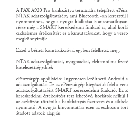
A PAX A920 Pro bankkártya terminálra telepített ePénztá
NTAK adatszolgáltatásért, ami Bluetooth -on keresztül 
nyomtatóhoz, hogy a nyugta kiállítása is automatikusan
része még a SMART kereskedelmi funkció is, ahol korlát
cikkelemes értékesítést és a kimutatásokat, hogy a vezet
megkönnyítsük.
Ezzel a bérleti konstrukcióval egyben felelhetsz meg:
NTAK adatszolgáltatási, nyugtaadási, elektronikus fizetés
kötelezettségednek
ePénztárgép applikáció: Ingyenesen letölthető Androi
adatszolgáltatás: Ez az ePénztárgép kiegészítő felel a 
adatszolgáltatásáért SMART kereskedelmi funkció: Ez az
kereskedelmi értékesítést tesz lehetővé, korlátok nélkü
az eszközön történik a bankkártyás fizettetés és a cikke
nyomtató: A nyugta kinyomtatása ezen az eszközön törté
átadott adatok alapján