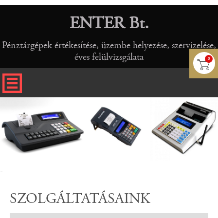
ENTER Bt.
Pénztárgépek értékesítése, üzembe helyezése, szervizelése,
éves felülvizsgálata
0
-
SZOLGÁLTATÁSAINK