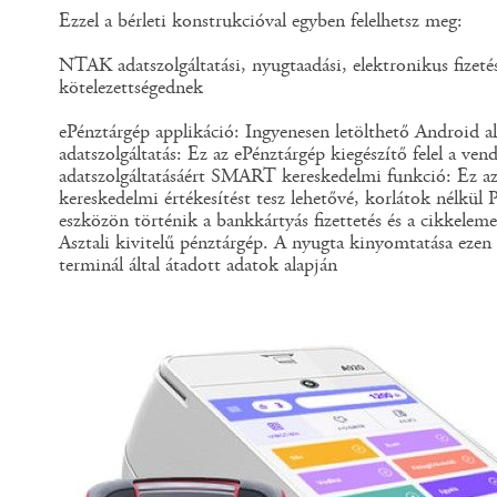
Ezzel a bérleti konstrukcióval egyben felelhetsz meg:
NTAK adatszolgáltatási, nyugtaadási, elektronikus fizetés
kötelezettségednek
ePénztárgép applikáció: Ingyenesen letölthető Androi
adatszolgáltatás: Ez az ePénztárgép kiegészítő felel a v
adatszolgáltatásáért SMART kereskedelmi funkció: Ez az
kereskedelmi értékesítést tesz lehetővé, korlátok nélkü
eszközön történik a bankkártyás fizettetés és a cikkeleme
Asztali kivitelű pénztárgép. A nyugta kinyomtatása ezen
terminál által átadott adatok alapján