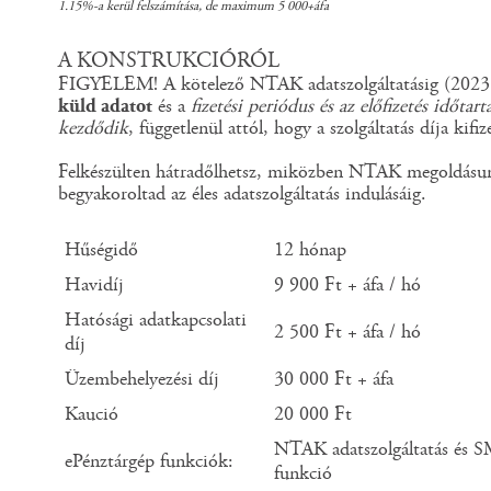
1.15%-a kerül felszámítása, de maximum 5 000+áfa
A KONSTRUKCIÓRÓL
FIGYELEM! A kötelező NTAK adatszolgáltatásig (2023
küld adatot
és a
fizetési periódus és az előfizetés időtar
kezdődik
, függetlenül attól, hogy a szolgáltatás díja kifiz
Felkészülten hátradőlhetsz, miközben NTAK megoldásun
begyakoroltad az éles adatszolgáltatás indulásáig.
Hűségidő
12 hónap
Havidíj
9 900 Ft + áfa / hó
Hatósági adatkapcsolati
2 500 Ft + áfa / hó
díj
Üzembehelyezési díj
30 000 Ft + áfa
Kaució
20 000 Ft
NTAK adatszolgáltatás és 
ePénztárgép funkciók:
funkció