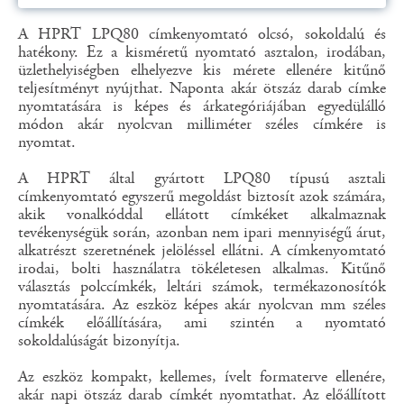
A HPRT LPQ80 címkenyomtató olcsó, sokoldalú és
hatékony. Ez a kisméretű nyomtató asztalon, irodában,
üzlethelyiségben elhelyezve kis mérete ellenére kitűnő
teljesítményt nyújthat. Naponta akár ötszáz darab címke
nyomtatására is képes és árkategóriájában egyedülálló
módon akár nyolcvan milliméter széles címkére is
nyomtat.
A HPRT által gyártott LPQ80 típusú asztali
címkenyomtató egyszerű megoldást biztosít azok számára,
akik vonalkóddal ellátott címkéket alkalmaznak
tevékenységük során, azonban nem ipari mennyiségű árut,
alkatrészt szeretnének jelöléssel ellátni. A címkenyomtató
irodai, bolti használatra tökéletesen alkalmas. Kitűnő
választás polccímkék, leltári számok, termékazonosítók
nyomtatására. Az eszköz képes akár nyolcvan mm széles
címkék előállítására, ami szintén a nyomtató
sokoldalúságát bizonyítja.
Az eszköz kompakt, kellemes, ívelt formaterve ellenére,
akár napi ötszáz darab címkét nyomtathat. Az előállított