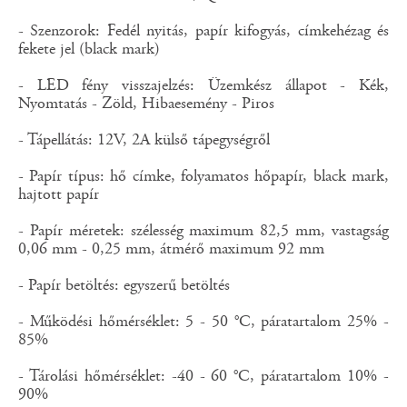
- Szenzorok: Fedél nyitás, papír kifogyás, címkehézag és
fekete jel (black mark)
- LED fény visszajelzés: Üzemkész állapot - Kék,
Nyomtatás - Zöld, Hibaesemény - Piros
- Tápellátás: 12V, 2A külső tápegységről
- Papír típus: hő címke, folyamatos hőpapír, black mark,
hajtott papír
- Papír méretek: szélesség maximum 82,5 mm, vastagság
0,06 mm - 0,25 mm, átmérő maximum 92 mm
- Papír betöltés: egyszerű betöltés
- Működési hőmérséklet: 5 - 50 °C, páratartalom 25% -
85%
- Tárolási hőmérséklet: -40 - 60 °C, páratartalom 10% -
90%