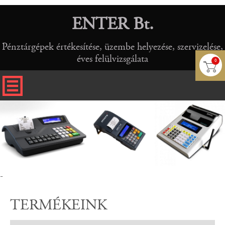
ENTER Bt.
Pénztárgépek értékesítése, üzembe helyezése, szervizelése,
éves felülvizsgálata
0
-
TERMÉKEINK