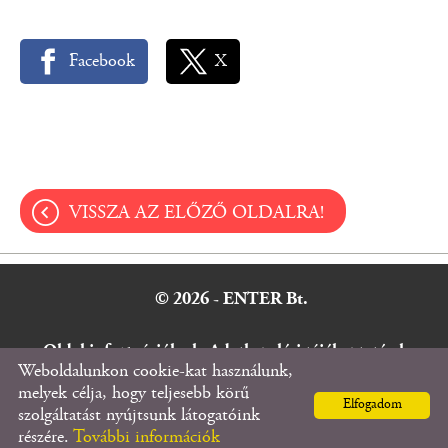
Facebook
X
VISSZA AZ ELŐZŐ OLDALRA!
© 2026 - ENTER Bt.
Oldal információk
l
Adatkezelési tájékoztató
l
Weboldalunkon cookie-kat használunk,
Impresszum
melyek célja, hogy teljesebb körű
Elfogadom
szolgáltatást nyújtsunk látogatóink
részére.
További információk