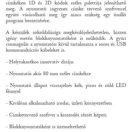
címkéken 1D és 2D kódok széles palettája jeleníthető
meg. A nyomtató ingyenes címke tervező szoftverrel
együtt vásárolható meg így nincs szükség egy önálló
program beszerzésére.
A készülék sokoldalúsága megkérdőjelezhetetlen, hiszen
igény esetén blokknyomtatóként is működik. A gyári
csomagolás a nyomtatón kívül tartalmazza a soros és USB
kommunikációs kábeleket is.
- Helytakarékos innovatív dizájn
- Nyomtatás akár 80 mm széles címkékre
- Nyomtató állapot visszajelzés kék, piros és zöld LED
fénnyel
- Kiválóan alkalmazható irodai, üzleti környezetben
- Címketervező szoftver a kiszerelés részét képezi
- Blokknyomtatóként is üzemeltethető