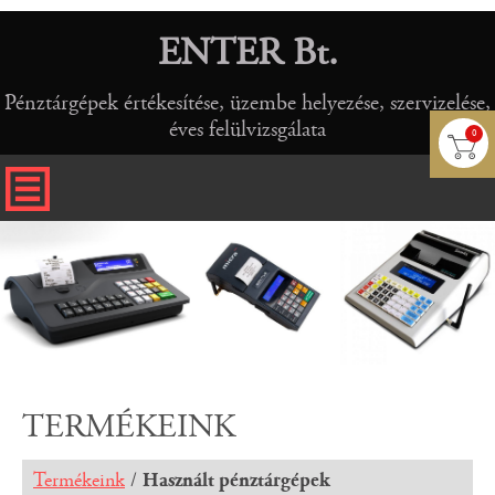
ENTER Bt.
Pénztárgépek értékesítése, üzembe helyezése, szervizelése,
éves felülvizsgálata
0
TERMÉKEINK
Termékeink
/
Használt pénztárgépek