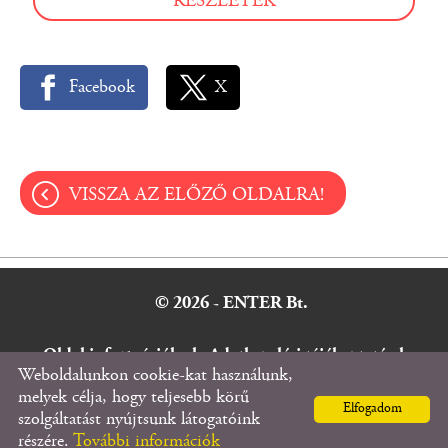
RÉSZLETEK
Facebook
X
VISSZA AZ ELŐZŐ OLDALRA!
© 2026 - ENTER Bt.
Oldal információk
l
Adatkezelési tájékoztató
l
Weboldalunkon cookie-kat használunk,
Impresszum
melyek célja, hogy teljesebb körű
Elfogadom
szolgáltatást nyújtsunk látogatóink
részére.
További információk