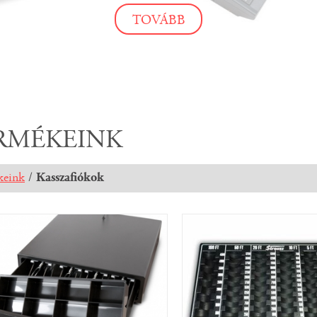
TOVÁBB
TOVÁBB
TOVÁBB
RMÉKEINK
keink
/
Kasszafiókok