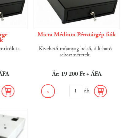
rge
Micra Médium Pénztárgép fiók
ók
orítók is.
Kivehető műanyag belső, állítható
rekeszméretek.
 ÁFA
Ár: 19 200 Ft + ÁFA
b
db
>