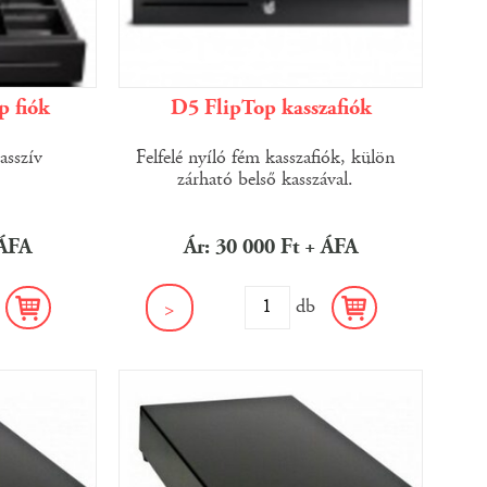
p fiók
D5 FlipTop kasszafiók
asszív
Felfelé nyíló fém kasszafiók, külön
zárható belső kasszával.
 ÁFA
Ár: 30 000 Ft + ÁFA
b
db
>