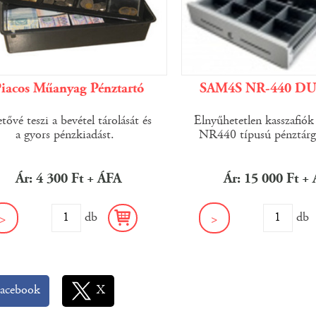
iacos Műanyag Pénztartó
SAM4S NR-440 D
tővé teszi a bevétel tárolását és
Elnyűhetetlen kasszafió
a gyors pénzkiadást.
NR440 típusú pénztárg
Ár: 4 300 Ft + ÁFA
Ár: 15 000 Ft +
db
d
>
>
acebook
X