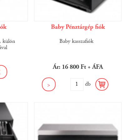
iók
Baby Pénztárgép fiók
k, külön
Baby kasszafiók
ával
Ár: 16 800 Ft + ÁFA
K
db
>