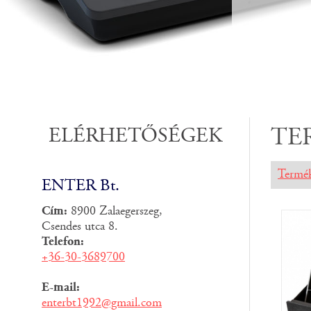
ELÉRHETŐSÉGEK
TE
Termé
ENTER Bt.
Cím:
8900 Zalaegerszeg,
Csendes utca 8.
Telefon:
+36-30-3689700
E-mail:
enterbt1992@gmail.com