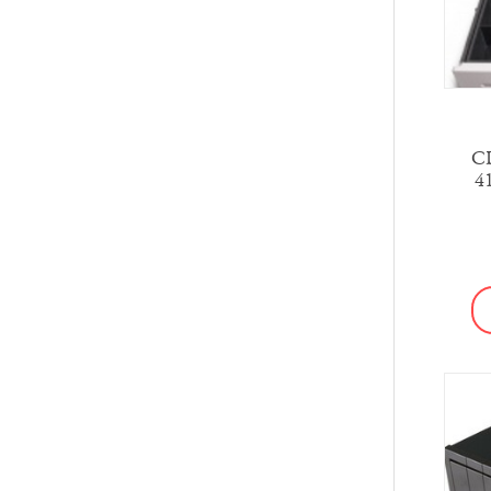
CD
41