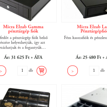
Micra Elzab Gamma
Micra Elzab La
pénztárgép fiók
Pénztárgépfi
fedőt a pénztárgép fiók belső
Fém kasszafiók és pénzlesz
részére helyezhetjük, így azt
ezárhatjuk és a fogantyúk
…
Ár: 31 625 Ft + ÁFA
Ár: 25 480 Ft +
db
d
>
>