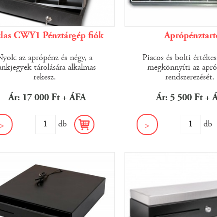
las CWY1 Pénztárgép fiók
Aprópénztart
Nyolc az aprópénz és négy, a
Piacos és bolti értékes
ankjegyek tárolására alkalmas
megkönnyíti az apr
rekesz.
rendszerezését.
Ár: 17 000 Ft + ÁFA
Ár: 5 500 Ft + 
db
d
>
>