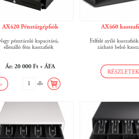
AX420 Pénztárgépfiók
AX460 kasszaf
Nagy pénztároló kapacitású,
Felfelé nyíló kasszafió
ellenálló fém kasszafiók
zárható belső kassz
Ár: 20 000 Ft + ÁFA
RÉSZLETE
db
>