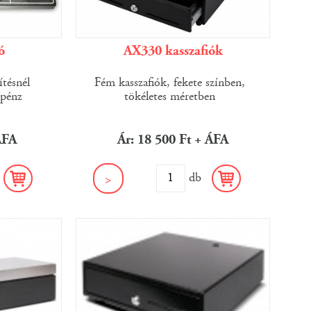
ó
AX330 kasszafiók
ítésnél
Fém kasszafiók, fekete színben,
ópénz
tökéletes méretben
ÁFA
Ár: 18 500 Ft + ÁFA
b
db
>