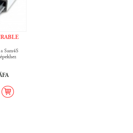
URABLE
k a Sam4S
épekhez
 ÁFA
b