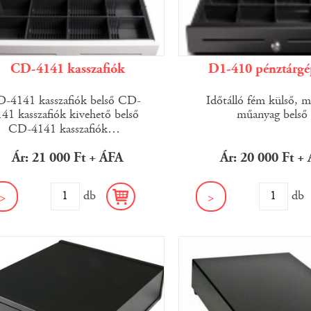
CD-4141 kasszafiók
D1-410 pénztárgé
-4141 kasszafiók belső CD-
Időtálló fém külső, m
41 kasszafiók kivehető belső
műanyag belső
CD-4141 kasszafiók
…
Ár: 21 000 Ft + ÁFA
Ár: 20 000 Ft +
db
d
>
>