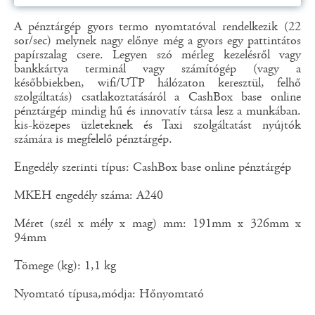
A pénztárgép gyors termo nyomtatóval rendelkezik (22
sor/sec) melynek nagy előnye még a gyors egy pattintátos
papírszalag csere. Legyen szó mérleg kezelésről vagy
bankkártya terminál vagy számítógép (vagy a
későbbiekben, wifi/UTP hálózaton keresztül, felhő
szolgáltatás) csatlakoztatásáról a CashBox base online
pénztárgép mindig hű és innovatív társa lesz a munkában.
kis-közepes üzleteknek és Taxi szolgáltatást nyújtók
számára is megfelelő pénztárgép.
Engedély szerinti típus: CashBox base online pénztárgép
MKEH engedély száma: A240
Méret (szél x mély x mag) mm: 191mm x 326mm x
94mm
Tömege (kg): 1,1 kg
Nyomtató típusa,módja: Hőnyomtató