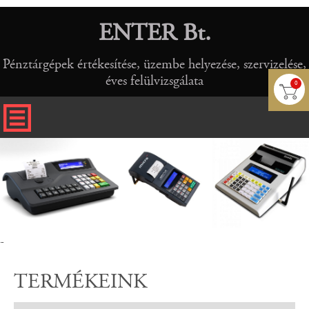
ENTER Bt.
Pénztárgépek értékesítése, üzembe helyezése, szervizelése,
éves felülvizsgálata
0
-
TERMÉKEINK