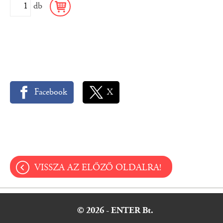
db
Facebook
X
VISSZA AZ ELŐZŐ OLDALRA!
© 2026 - ENTER Bt.