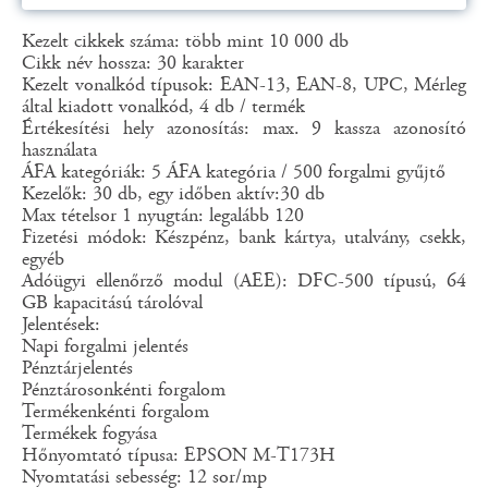
Kezelt cikkek száma: több mint 10 000 db
Cikk név hossza: 30 karakter
Kezelt vonalkód típusok: EAN-13, EAN-8, UPC, Mérleg
által kiadott vonalkód, 4 db / termék
Értékesítési hely azonosítás: max. 9 kassza azonosító
használata
ÁFA kategóriák: 5 ÁFA kategória / 500 forgalmi gyűjtő
Kezelők: 30 db, egy időben aktív:30 db
Max tételsor 1 nyugtán: legalább 120
Fizetési módok: Készpénz, bank kártya, utalvány, csekk,
egyéb
Adóügyi ellenőrző modul (AEE): DFC-500 típusú, 64
GB kapacitású tárolóval
Jelentések:
Napi forgalmi jelentés
Pénztárjelentés
Pénztárosonkénti forgalom
Termékenkénti forgalom
Termékek fogyása
Hőnyomtató típusa: EPSON M-T173H
Nyomtatási sebesség: 12 sor/mp