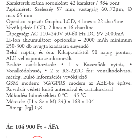
Karakterek száma soronként: 42 karakter / 384 pont
Papírméret: Szélesség 57 mm, vastagság 60..72μm, Ø
max 65 mm
Operátor kijelző: Graphic LCD, 4 lines x 22 char/line
Vevőkijelző: LCD, 2 lines x 16 char/line
Tápegység: AC 110÷240V 50-60 Hz DC 9V 5000mA
Li-Ion akkumulátor: opcionális – 2000 mAh minimum
250-300 db nyugta kiadására elegendő
Belső naptár, és óra: Kikapcsolástól 90 napig pontos,
AEE-vel naponta szinkronizált
Eszköz csatlakozások: • 1 x Kasszafiók nyitás, •
Vonalkódolvasó, • 2 x RS-232C for: vonalkódolvasó,
mérleg, külső információs vevőkijelző
GSM modem: 3G/GPRS modem az AEE-be építve.
Rovidzár védett külső antennával és csatlakozással
Működési hőmérséklet: 0 °C – 45 °C
Méretek: (H x Sz x M) 243 x 168 x 104
Tömeg: [kg] 0,8
Ár: 104 900 Ft + ÁFA