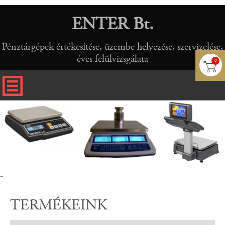
ENTER Bt.
Pénztárgépek értékesítése, üzembe helyezése, szervizelése,
éves felülvizsgálata
0
-
TERMÉKEINK