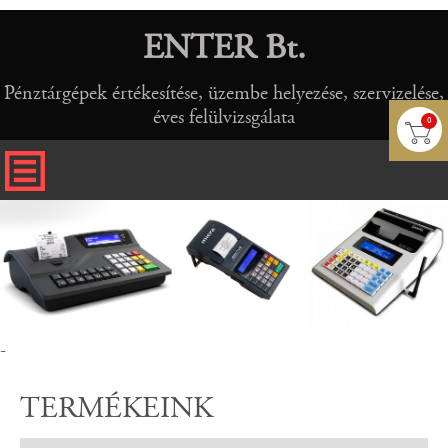
ENTER Bt.
Pénztárgépek értékesítése, üzembe helyezése, szervizelése,
éves felülvizsgálata
0
-
TERMÉKEINK