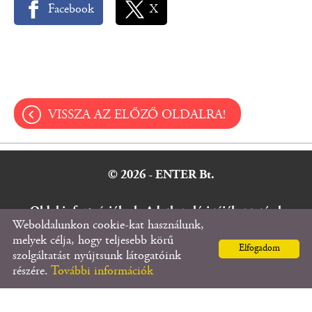
Facebook
X
VISSZA AZ ELŐZŐ OLDALRA!
© 2026 - ENTER Bt.
Oldal információk
l
Adatkezelési tájékoztató
l
Weboldalunkon cookie-kat használunk,
Impresszum
melyek célja, hogy teljesebb körű
Elfogadom
szolgáltatást nyújtsunk látogatóink
részére.
További információk
KERESÉS AZ OLDAL TARTALMÁBAN