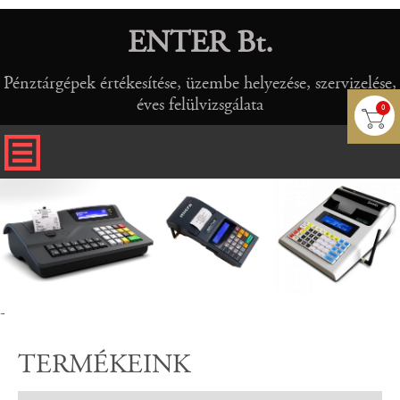
ENTER Bt.
Pénztárgépek értékesítése, üzembe helyezése, szervizelése,
éves felülvizsgálata
0
-
TERMÉKEINK