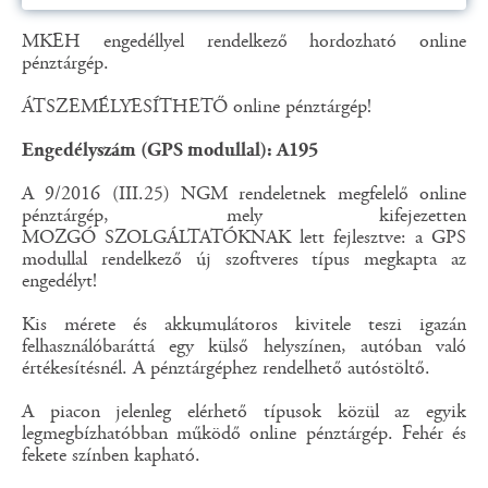
MKEH engedéllyel rendelkező hordozható online
pénztárgép.
ÁTSZEMÉLYESÍTHETŐ online pénztárgép!
Engedélyszám (GPS modullal): A195
A 9/2016 (III.25) NGM rendeletnek megfelelő online
pénztárgép, mely kifejezetten
MOZGÓ SZOLGÁLTATÓKNAK lett fejlesztve: a GPS
modullal rendelkező új szoftveres típus megkapta az
engedélyt!
Kis mérete és akkumulátoros kivitele teszi igazán
felhasználóbaráttá egy külső helyszínen, autóban való
értékesítésnél. A pénztárgéphez rendelhető autóstöltő.
A piacon jelenleg elérhető típusok közül az egyik
legmegbízhatóbban működő online pénztárgép. Fehér és
fekete színben kapható.