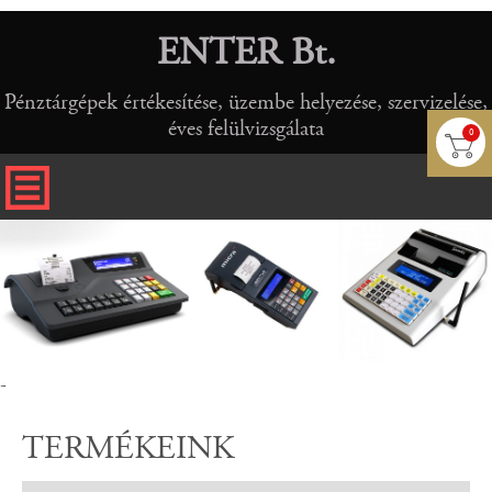
ENTER Bt.
Pénztárgépek értékesítése, üzembe helyezése, szervizelése,
éves felülvizsgálata
0
-
TERMÉKEINK