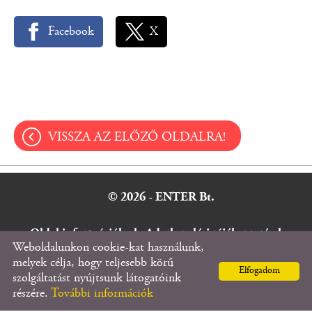
Facebook
X
VISSZA AZ ELŐZŐ OLDALRA!
© 2026 - ENTER Bt.
Oldal információk
l
Adatkezelési tájékoztató
l
Weboldalunkon cookie-kat használunk,
Impresszum
melyek célja, hogy teljesebb körű
Elfogadom
szolgáltatást nyújtsunk látogatóink
részére.
További információk
KERESÉS AZ OLDAL TARTALMÁBAN