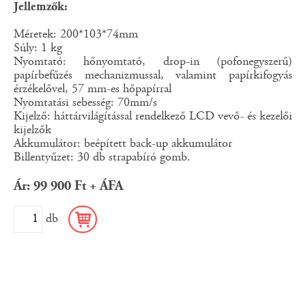
Jellemzők:
Méretek: 200*103*74mm
Súly: 1 kg
Nyomtató: hőnyomtató, drop-in (pofonegyszerű)
papírbefűzés mechanizmussal, valamint papírkifogyás
érzékelővel, 57 mm-es hőpapírral
Nyomtatási sebesség: 70mm/s
Kijelző: háttárvilágítással rendelkező LCD vevő- és kezelői
kijelzők
Akkumulátor: beépített back-up akkumulátor
Billentyűzet: 30 db strapabíró gomb.
Ár: 99 900 Ft + ÁFA
db