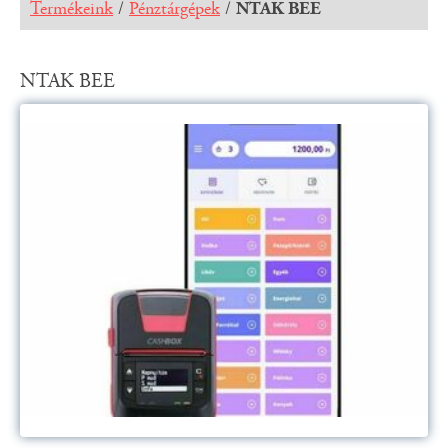
Termékeink
/
Pénztárgépek
/
NTAK BEE
NTAK BEE