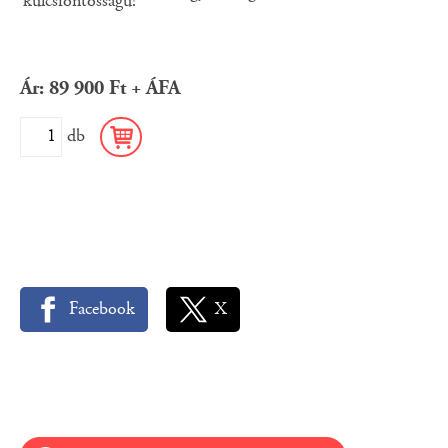
kulcsfontosságú!
Ár: 89 900 Ft + ÁFA
db
Facebook
X