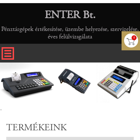
ENTER Bt.
Pénztárgépek értékesítése, üzembe helyezése, szervizelése,
éves felülvizsgálata
0
-
TERMÉKEINK