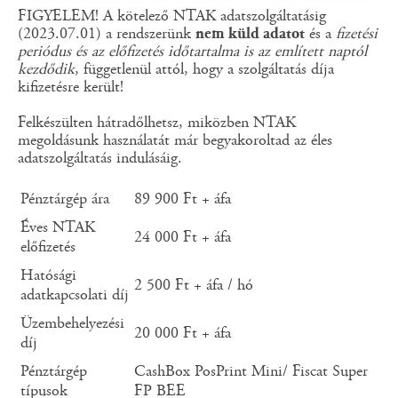
FIGYELEM! A kötelező NTAK adatszolgáltatásig
(2023.07.01) a rendszerünk
nem küld adatot
és a
fizetési
periódus és az előfizetés időtartalma is az említett naptól
kezdődik
, függetlenül attól, hogy a szolgáltatás díja
kifizetésre került!
Felkészülten hátradőlhetsz, miközben NTAK
megoldásunk használatát már begyakoroltad az éles
adatszolgáltatás indulásáig.
Pénztárgép ára
89 900 Ft + áfa
Éves NTAK
24 000 Ft + áfa
előfizetés
Hatósági
2 500 Ft + áfa / hó
adatkapcsolati díj
Üzembehelyezési
20 000 Ft + áfa
díj
Pénztárgép
CashBox PosPrint Mini/ Fiscat Super
típusok
FP BEE