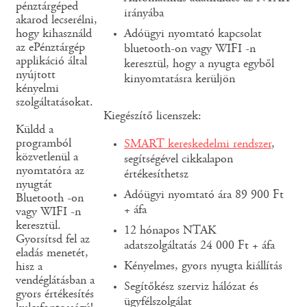
pénztárgéped
irányába
akarod lecserélni,
hogy kihasználd
Adóügyi nyomtató kapcsolat
az ePénztárgép
bluetooth-on vagy WIFI -n
applikáció által
keresztül, hogy a nyugta egyből
nyújtott
kinyomtatásra kerüljön
kényelmi
szolgáltatásokat.
Kiegészítő licenszek:
Küldd a
programból
SMART kereskedelmi rendszer
,
közvetlenül a
segítségével cikkalapon
nyomtatóra az
értékesíthetsz
nyugtát
Adóügyi nyomtató ára 89 900 Ft
Bluetooth -on
+ áfa
vagy WIFI -n
keresztül.
12 hónapos NTAK
Gyorsítsd fel az
adatszolgáltatás 24 000 Ft + áfa
eladás menetét,
Kényelmes, gyors nyugta kiállítás
hisz a
vendéglátásban a
Segítőkész szerviz hálózat és
gyors értékesítés
ügyfélszolgálat