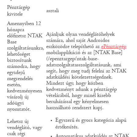
Pénztárgép
asztali
kivitele
Amennyiben 12
hónapra
Ajánljuk olyan vendéglátóhelyek
előfizetsz NTAK
számára, ahol saját Androidos
Base
eszközödre telepíthető az
ePénztárgép
szolgáltatásunkra,
mobilapplikáció és az [NTAK Base]
lehetőséget
(/epenztargep/ntak-base-
biztosítunk
adatszolgaltatasszolgáltatásunk, ami
számodra, hogy
segít, hogy meg tudj felelni az NTAK
egyidejű
adatküldési kötelezettségednek.
megrendelés
Mindezt úgy, hogy közben
esetén,
kedvezményt adunk a pénztárgép
kedvezményesen
vételárából, hogy minél kisebb
vásárolj új
beruházással egy kényelmesen
adóügyi
használható rendszert kapj.
nyomtatót.
Egyszerű és gyors kategória alapú
Lehetsz új
értékesítés.
vendéglátó, vagy
csak régi
Automatikus adatküldés az NTAK