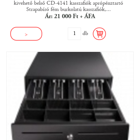
kivehető belső CD-4141 kasszafiók aprópénztartó
Strapabíró fém burkolatú kasszafiók,...
Ár: 21 000 Ft + ÁFA
db
>