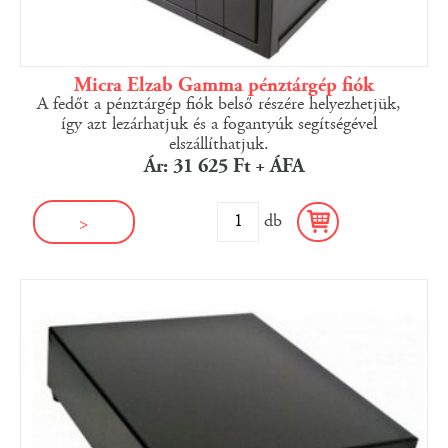
Micra Elzab Gamma pénztárgép fiók
A fedőt a pénztárgép fiók belső részére helyezhetjük,
így azt lezárhatjuk és a fogantyúk segítségével
elszállíthatjuk.
Ár: 31 625 Ft + ÁFA
db
>