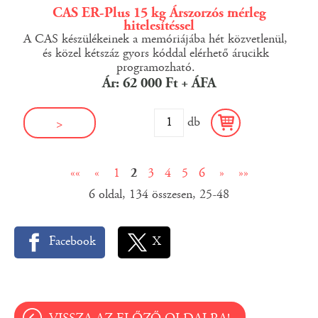
CAS ER-Plus 15 kg Árszorzós mérleg
hitelesítéssel
A CAS készülékeinek a memóriájába hét közvetlenül,
és közel kétszáz gyors kóddal elérhető árucikk
programozható.
Ár: 62 000 Ft + ÁFA
db
>
««
«
1
2
3
4
5
6
»
»»
6
oldal,
134
összesen,
25-48
Facebook
X