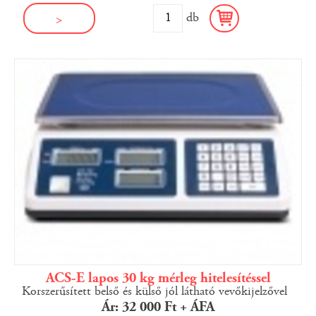
db
>
ACS-E lapos 30 kg mérleg hitelesítéssel
Korszerűsített belső és külső jól látható vevőkijelzővel
Ár: 32 000 Ft + ÁFA