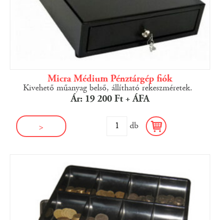
Micra Médium Pénztárgép fiók
Kivehető műanyag belső, állítható rekeszméretek.
Ár: 19 200 Ft + ÁFA
db
>