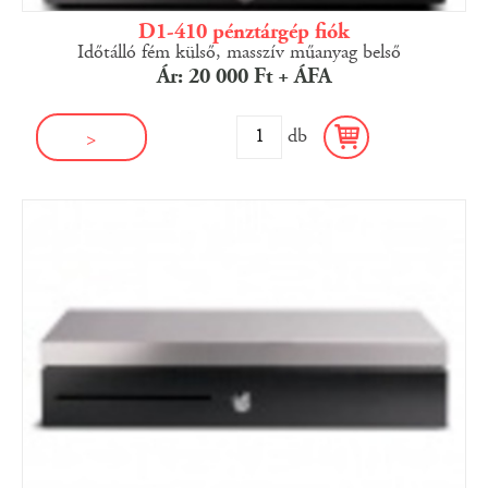
D1-410 pénztárgép fiók
Időtálló fém külső, masszív műanyag belső
Ár: 20 000 Ft + ÁFA
db
>