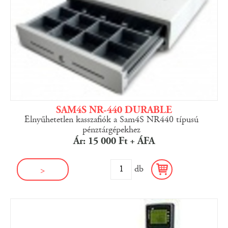
SAM4S NR-440 DURABLE
Elnyűhetetlen kasszafiók a Sam4S NR440 típusú
pénztárgépekhez
Ár: 15 000 Ft + ÁFA
db
>