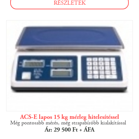
RÉSZLETEK
ACS-E lapos 15 kg mérleg hitelesítéssel
Még pontosabb mérés, még strapabíróbb kialakítással
Ár: 29 500 Ft + ÁFA