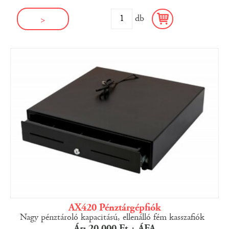
db
>
AX420 Pénztárgépfiók
Nagy pénztároló kapacitású, ellenálló fém kasszafiók
Ár: 20 000 Ft + ÁFA