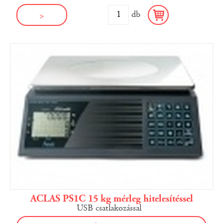
db
>
ACLAS PS1C 15 kg mérleg hitelesítéssel
USB csatlakozással