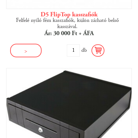
D5 FlipTop kasszafiók
Felfelé nyíló fém kasszafiók, külön zárható belső
kasszával.
Ár: 30 000 Ft + ÁFA
db
>