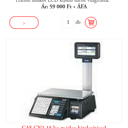
Három ablakos LCD kijelző háttér világítással.
Ár: 59 000 Ft + ÁFA
db
>