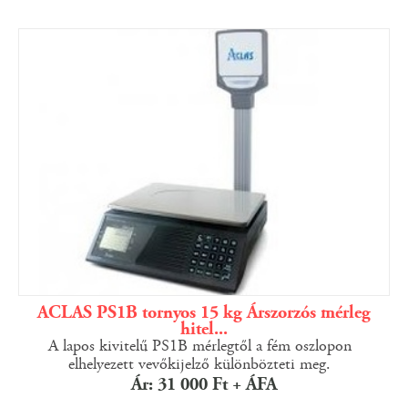
ACLAS PS1B tornyos 15 kg Árszorzós mérleg
hitel...
A lapos kivitelű PS1B mérlegtől a fém oszlopon
elhelyezett vevőkijelző különbözteti meg.
Ár: 31 000 Ft + ÁFA