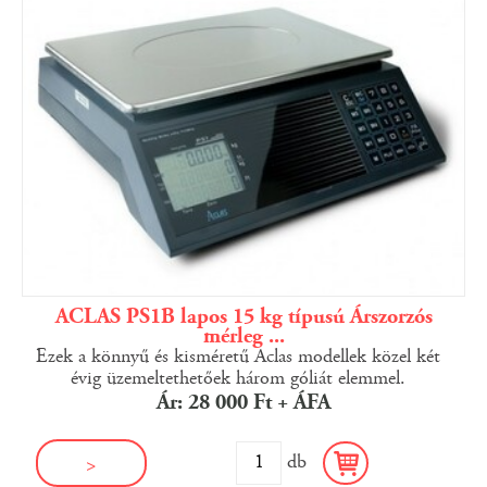
ACLAS PS1B lapos 15 kg típusú Árszorzós
mérleg ...
Ezek a könnyű és kisméretű Aclas modellek közel két
évig üzemeltethetőek három góliát elemmel.
Ár: 28 000 Ft + ÁFA
db
>