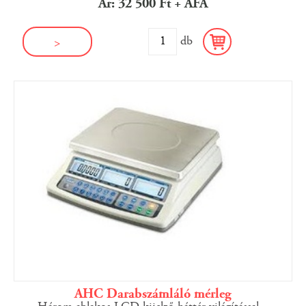
Ár: 32 500 Ft + ÁFA
db
>
AHC Darabszámláló mérleg