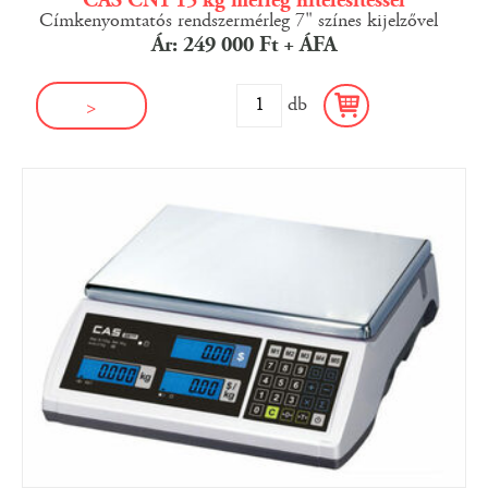
CAS CN1 15 kg mérleg hitelesítéssel
Címkenyomtatós rendszermérleg 7" színes kijelzővel
Ár: 249 000 Ft + ÁFA
db
>