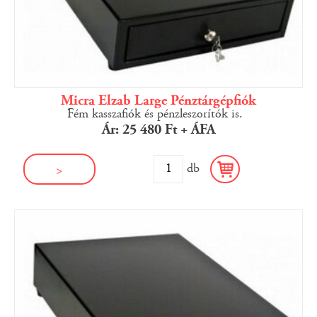
Micra Elzab Large Pénztárgépfiók
Fém kasszafiók és pénzleszorítók is.
Ár: 25 480 Ft + ÁFA
db
>