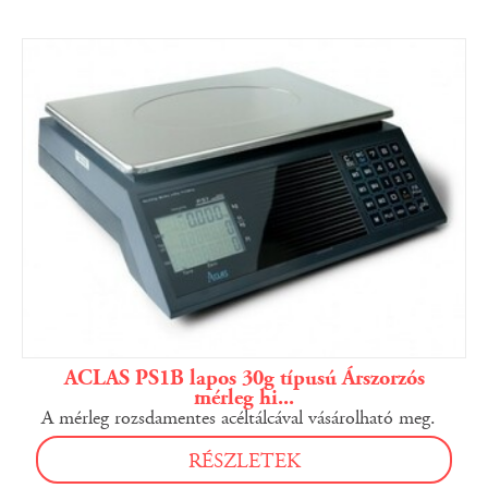
ACLAS PS1B lapos 30g típusú Árszorzós
mérleg hi...
A mérleg rozsdamentes acéltálcával vásárolható meg.
RÉSZLETEK