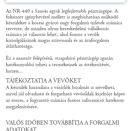
Az NR-440 a Sam4s egyik legfejlettebb pénztárgépe. A
fokozott igénybevétel mellett is megbízhatóan működő
készüléket a koreai gyártó nagy forgalmú üzletek számára
tervezte, de minden olyan kereskedelmi vállalkozás
számára jó választás lehet, ahol fontos a vevők
kiszolgálásának magas színvonala és az áruforgalom
átláthatósága.
Ez a masszív felépítésű, strapabíró pénztárgép igazán
hatékonyabbá teheti a termékeinek az értékesítését,
hiszen…
TÁJÉKOZTATJA A VEVŐKET
A készülék használata a vásárlók bizalmát is növelheti,
mivel jól olvasható és forgatható vevőoldali kijelzője képes
az összes, a fogyasztó számára fontos információ hatékony
megjelenítésére.
VALÓS IDŐBEN TOVÁBBÍTJA A FORGALMI
ADATOKAT