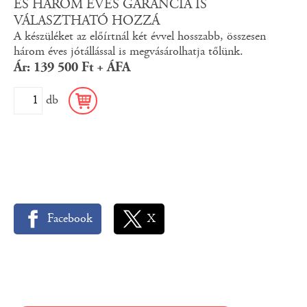
ÉS HÁROM ÉVES GARANCIA IS
VÁLASZTHATÓ HOZZÁ
A készüléket az előírtnál két évvel hosszabb, összesen
három éves jótállással is megvásárolhatja tőlünk.
Ár: 139 500 Ft + ÁFA
db
Facebook
X