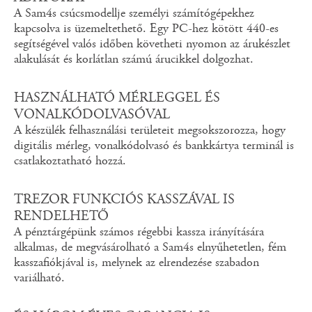
A Sam4s csúcsmodellje személyi számítógépekhez
kapcsolva is üzemeltethető. Egy PC-hez kötött 440-es
segítségével valós időben követheti nyomon az árukészlet
alakulását és korlátlan számú árucikkel dolgozhat.
HASZNÁLHATÓ MÉRLEGGEL ÉS
VONALKÓDOLVASÓVAL
A készülék felhasználási területeit megsokszorozza, hogy
digitális mérleg, vonalkódolvasó és bankkártya terminál is
csatlakoztatható hozzá.
TREZOR FUNKCIÓS KASSZÁVAL IS
RENDELHETŐ
A pénztárgépünk számos régebbi kassza irányítására
alkalmas, de megvásárolható a Sam4s elnyűhetetlen, fém
kasszafiókjával is, melynek az elrendezése szabadon
variálható.