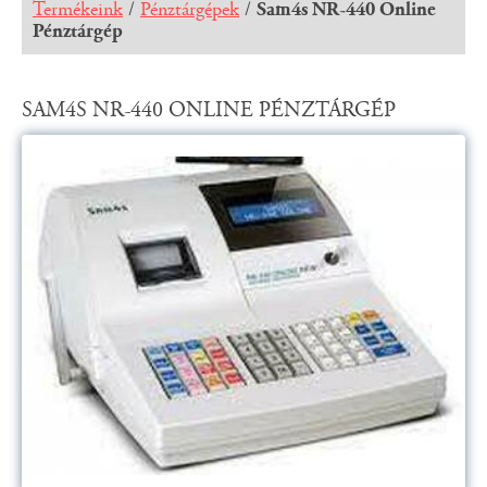
Termékeink
/
Pénztárgépek
/
Sam4s NR-440 Online
Pénztárgép
SAM4S NR-440 ONLINE PÉNZTÁRGÉP