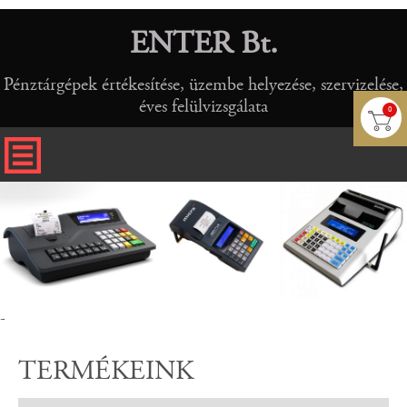
ENTER Bt.
Pénztárgépek értékesítése, üzembe helyezése, szervizelése,
éves felülvizsgálata
0
-
TERMÉKEINK