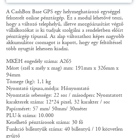
A CashBox Base GPS egy helymeghatározó egységgel
felszerelt online pénztárgép. Ez a modul lehetővé teszi,
hogy a változó telephelyű, illetve mozgóárusítást végző
vállalkozókat is ki tudjuk szolgálni a rendeletben előírt
pénztárgép típussal. Az alap változathoz képes nagyobb
akkumulátor csomagot is kapott, hogy egy feltöltéssel
több nyugtát lehessen kiadni.
MKEH engedély száma: A265
Méret (szél x mély x mag) mm: 191mm x 326mm x
94mm
Tömege (kg): 1,1 kg
Nyomtató típusa,módja: Hőnyomtató
Nyomtatás sebessége: 22 sor / másodperc Nyomtatott
karakterek száma: 12*24 pixel, 32 karakter / sor
Papírméret: 57 mm/ 50mm/ 30méter
PLU-k száma: 10.000
Kezelhető pénztárosok száma: 30 fő
Funkció billentyűk száma: 40 billentyű / 10 közvetlen
gyűjtő