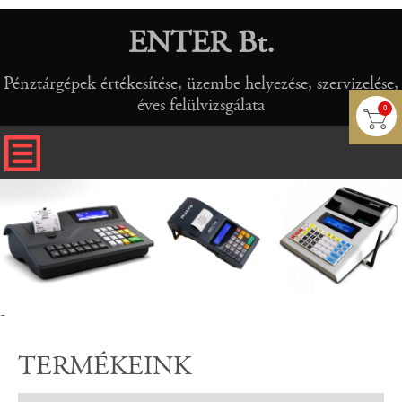
ENTER Bt.
Pénztárgépek értékesítése, üzembe helyezése, szervizelése,
éves felülvizsgálata
0
-
TERMÉKEINK