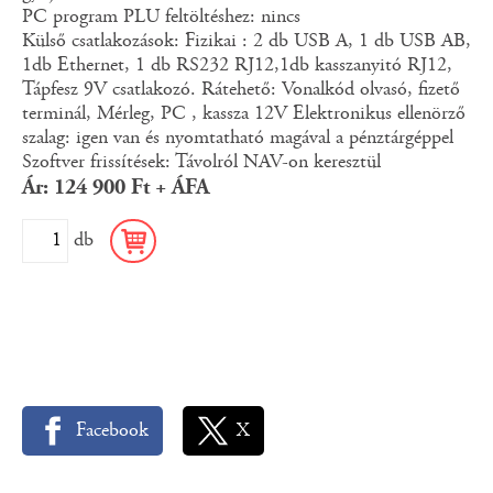
PC program PLU feltöltéshez: nincs
Külső csatlakozások: Fizikai : 2 db USB A, 1 db USB AB,
1db Ethernet, 1 db RS232 RJ12,1db kasszanyitó RJ12,
Tápfesz 9V csatlakozó. Rátehető: Vonalkód olvasó, fizető
terminál, Mérleg, PC , kassza 12V Elektronikus ellenörző
szalag: igen van és nyomtatható magával a pénztárgéppel
Szoftver frissítések: Távolról NAV-on keresztül
Ár: 124 900 Ft + ÁFA
db
Facebook
X