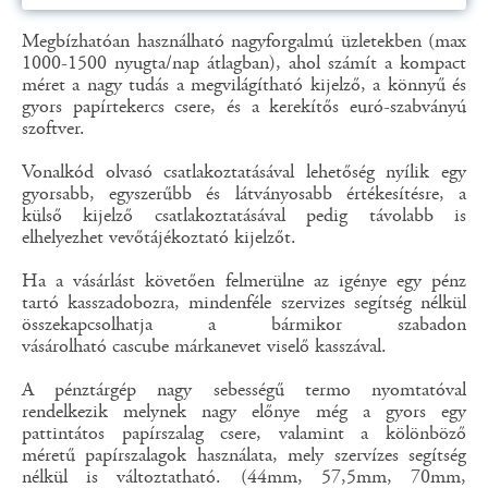
Megbízhatóan használható nagyforgalmú üzletekben (max
1000-1500 nyugta/nap átlagban), ahol számít a kompact
méret a nagy tudás a megvilágítható kijelző, a könnyű és
gyors papírtekercs csere, és a kerekítős euró-szabványú
szoftver.
Vonalkód olvasó csatlakoztatásával lehetőség nyílik egy
gyorsabb, egyszerűbb és látványosabb értékesítésre, a
külső kijelző csatlakoztatásával pedig távolabb is
elhelyezhet vevőtájékoztató kijelzőt.
Ha a vásárlást követően felmerülne az igénye egy pénz
tartó kasszadobozra, mindenféle szervizes segítség nélkül
összekapcsolhatja a bármikor szabadon
vásárolható cascube márkanevet viselő kasszával.
A pénztárgép nagy sebességű termo nyomtatóval
rendelkezik melynek nagy előnye még a gyors egy
pattintátos papírszalag csere, valamint a kölönböző
méretű papírszalagok használata, mely szervízes segítség
nélkül is változtatható. (44mm, 57,5mm, 70mm,