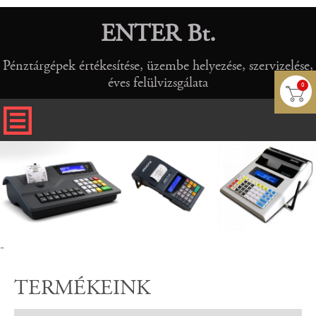
ENTER Bt.
Pénztárgépek értékesítése, üzembe helyezése, szervizelése,
éves felülvizsgálata
0
-
TERMÉKEINK