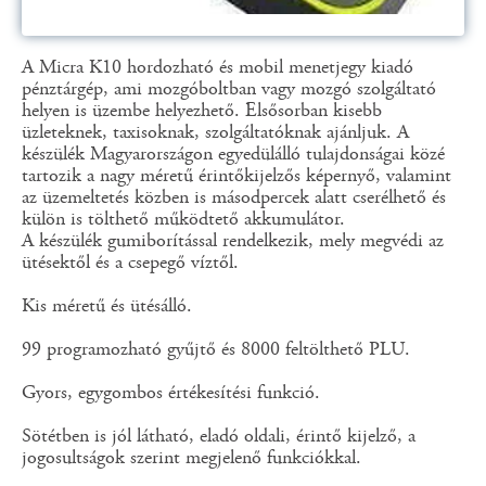
A Micra K10 hordozható és mobil menetjegy kiadó
pénztárgép, ami mozgóboltban vagy mozgó szolgáltató
helyen is üzembe helyezhető. Elsősorban kisebb
üzleteknek, taxisoknak, szolgáltatóknak ajánljuk. A
készülék Magyarországon egyedülálló tulajdonságai közé
tartozik a nagy méretű érintőkijelzős képernyő, valamint
az üzemeltetés közben is másodpercek alatt cserélhető és
külön is tölthető működtető akkumulátor.
A készülék gumiborítással rendelkezik, mely megvédi az
ütésektől és a csepegő víztől.
Kis méretű és ütésálló.
99 programozható gyűjtő és 8000 feltölthető PLU.
Gyors, egygombos értékesítési funkció.
Sötétben is jól látható, eladó oldali, érintő kijelző, a
jogosultságok szerint megjelenő funkciókkal.