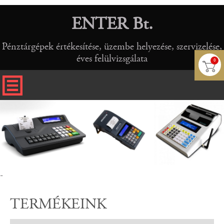
ENTER Bt.
Pénztárgépek értékesítése, üzembe helyezése, szervizelése,
éves felülvizsgálata
0
-
TERMÉKEINK