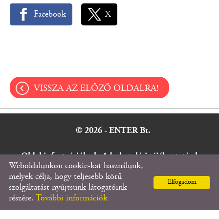
Facebook
X
VISSZA AZ ELŐZŐ OLDALRA!
© 2026 - ENTER Bt.
Oldal információk
l
Adatkezelési tájékoztató
l
Weboldalunkon cookie-kat használunk,
Impresszum
melyek célja, hogy teljesebb körű
Elfogadom
szolgáltatást nyújtsunk látogatóink
részére.
További információk
KERESÉS AZ OLDAL TARTALMÁBAN