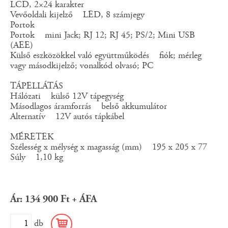
LCD, 2×24 karakter
Vevőoldali kijelző LED, 8 számjegy
Portok
Portok mini Jack; RJ 12; RJ 45; PS/2; Mini USB
(AEE)
Külső eszközökkel való együttműködés fiók; mérleg
vagy másodkijelző; vonalkód olvasó; PC
TÁPELLÁTÁS
Hálózati külső 12V tápegység
Másodlagos áramforrás belső akkumulátor
Alternatív 12V autós tápkábel
MÉRETEK
Szélesség x mélység x magasság (mm) 195 x 205 x 77
Súly 1,10 kg
Ár: 134 900 Ft + ÁFA
db