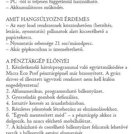
– PC -től is teljesen függetlenül használható.
– Akkumulátoros működés.
AMIT HANGSÚLYOZNI ÉRDEMES
– Az easy load rendszernek köszönhetően (betöltés,
lezárás, nyomtatás) pillanatok alatt kicserélhető a
papírtekercs.
– Nyomtatás sebessége 21 sor/másodperc.
– Akár gépkocsiban is üzemeltethető.
A PÉNZTÁRGÉP ELŐNYEI
1. Készletkezelő háttérprogrammal való együttműködése a
Micra Eco Prof pénztárgépnél már bizonyított. A gyári
driver-el illesztett ügyviteli rendszert nem kell külön
engedélyeztetni!
2. Alfanumerikus, programozható billentyűzet.
3. Gyorseladás gombok definiálása.
4. Intuitív keresés az áruadatbázisban.
5. Részletes jelentések létrehozása az elszámolásokhoz.
6. “Egyedi mentesített mód” – a pénztárgép akkor is
dolgozik, ha nincs elérhető mobilhálózat.
7. A kihúzható és cserélhető billentyűzet feliratok lehetővé
teszik a billentyűk egyéni elnevezését.