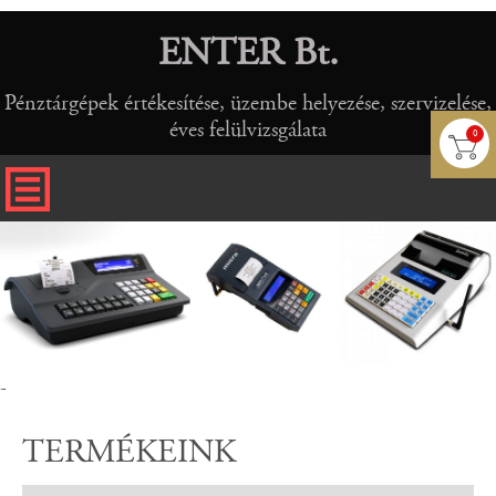
ENTER Bt.
Pénztárgépek értékesítése, üzembe helyezése, szervizelése,
éves felülvizsgálata
0
-
TERMÉKEINK