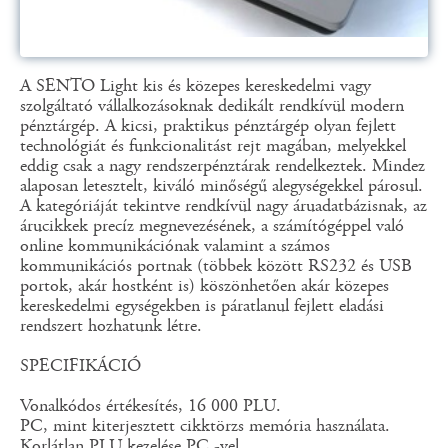
A SENTO Light kis és közepes kereskedelmi vagy
szolgáltató vállalkozásoknak dedikált rendkívül modern
pénztárgép. A kicsi, praktikus pénztárgép olyan fejlett
technológiát és funkcionalitást rejt magában, melyekkel
eddig csak a nagy rendszerpénztárak rendelkeztek. Mindez
alaposan letesztelt, kiváló minőségű alegységekkel párosul.
A kategóriáját tekintve rendkívül nagy áruadatbázisnak, az
árucikkek precíz megnevezésének, a számítógéppel való
online kommunikációnak valamint a számos
kommunikációs portnak (többek között RS232 és USB
portok, akár hostként is) köszönhetően akár közepes
kereskedelmi egységekben is páratlanul fejlett eladási
rendszert hozhatunk létre.
SPECIFIKÁCIÓ
Vonalkódos értékesítés, 16 000 PLU.
PC, mint kiterjesztett cikktörzs memória használata.
Korlátlan PLU kezelése PC -vel.