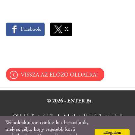
Facebook
X
VISSZA AZ ELŐZŐ OLDALRA!
© 2026 - ENTER Bt.
Oldal információk
l
Adatkezelési tájékoztató
l
Weboldalunkon cookie-kat használunk,
Impresszum
melyek célja, hogy teljesebb körű
Elfogadom