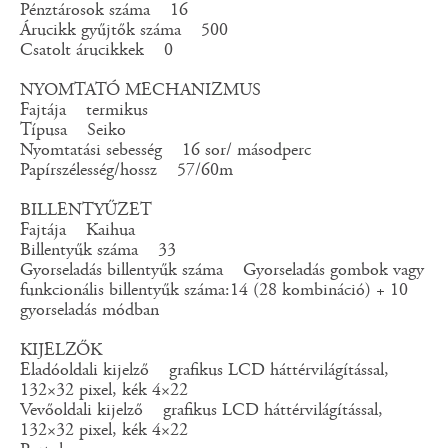
Pénztárosok száma 16
Árucikk gyűjtők száma 500
Csatolt árucikkek 0
NYOMTATÓ MECHANIZMUS
Fajtája termikus
Típusa Seiko
Nyomtatási sebesség 16 sor/ másodperc
Papírszélesség/hossz 57/60m
BILLENTYŰZET
Fajtája Kaihua
Billentyűk száma 33
Gyorseladás billentyűk száma Gyorseladás gombok vagy
funkcionális billentyűk száma:14 (28 kombináció) + 10
gyorseladás módban
KIJELZŐK
Eladóoldali kijelző grafikus LCD háttérvilágítással,
132×32 pixel, kék 4×22
Vevőoldali kijelző grafikus LCD háttérvilágítással,
132×32 pixel, kék 4×22