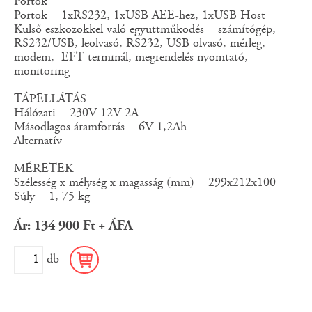
Portok
Portok 1xRS232, 1xUSB AEE-hez, 1xUSB Host
Külső eszközökkel való együttműködés számítógép,
RS232/USB, leolvasó, RS232, USB olvasó, mérleg,
modem, EFT terminál, megrendelés nyomtató,
monitoring
TÁPELLÁTÁS
Hálózati 230V 12V 2A
Másodlagos áramforrás 6V 1,2Ah
Alternatív
MÉRETEK
Szélesség x mélység x magasság (mm) 299x212x100
Súly 1, 75 kg
Ár: 134 900 Ft + ÁFA
db