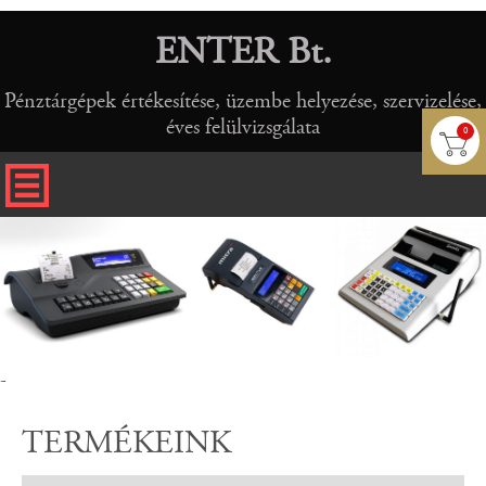
ENTER Bt.
Pénztárgépek értékesítése, üzembe helyezése, szervizelése,
éves felülvizsgálata
0
-
TERMÉKEINK