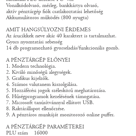
Vonalkódolvasó, mérleg, bankkártya olvasó,
aktív pénztárgép fiók csatlakoztatási lehetőség
Akkumulátoros működés (800 nyugta)
AMIT HANGSÚLYOZNI ÉRDEMES
Az árucikkek neve akár 40 karaktert is tartalmazhat.
Gyors nyomtatási sebesség
14 db programozható gyorseladás/funkcionális gomb.
A PÉNZTÁRGÉP ELŐNYEI
1. Modern technológia.
2. Kiváló minőségű alegységek.
3. Grafikus kijelzők.
4. Számos valutanem kiszolgálása.
5. Hozzáférési jogok széleskörű meghatározása.
6. Hűségprogramok kezelésének támogatása.
7. Microsoft tanúsítvánnyal ellátott USB.
8. Raktárállapot ellenőrzése.
9. A pénztáros munkáját monitorozó online puffer.
A PÉNZTÁRGÉP PARAMÉTEREI
PLU szám 16000