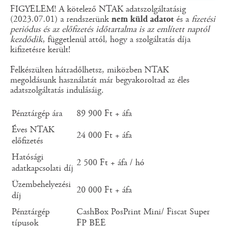
FIGYELEM! A kötelező NTAK adatszolgáltatásig
(2023.07.01) a rendszerünk
nem küld adatot
és a
fizetési
periódus és az előfizetés időtartalma is az említett naptól
kezdődik
, függetlenül attól, hogy a szolgáltatás díja
kifizetésre került!
Felkészülten hátradőlhetsz, miközben NTAK
megoldásunk használatát már begyakoroltad az éles
adatszolgáltatás indulásáig.
Pénztárgép ára
89 900 Ft + áfa
Éves NTAK
24 000 Ft + áfa
előfizetés
Hatósági
2 500 Ft + áfa / hó
adatkapcsolati díj
Üzembehelyezési
20 000 Ft + áfa
díj
Pénztárgép
CashBox PosPrint Mini/ Fiscat Super
típusok
FP BEE