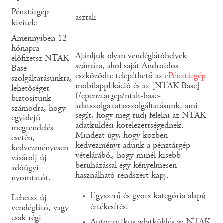
Pénztárgép
asztali
kivitele
Amennyiben 12
hónapra
Ajánljuk olyan vendéglátóhelyek
előfizetsz NTAK
számára, ahol saját Androidos
Base
eszközödre telepíthető az
ePénztárgép
szolgáltatásunkra,
mobilapplikáció és az [NTAK Base]
lehetőséget
(/epenztargep/ntak-base-
biztosítunk
adatszolgaltatasszolgáltatásunk, ami
számodra, hogy
segít, hogy meg tudj felelni az NTAK
egyidejű
adatküldési kötelezettségednek.
megrendelés
Mindezt úgy, hogy közben
esetén,
kedvezményt adunk a pénztárgép
kedvezményesen
vételárából, hogy minél kisebb
vásárolj új
beruházással egy kényelmesen
adóügyi
használható rendszert kapj.
nyomtatót.
Egyszerű és gyors kategória alapú
Lehetsz új
értékesítés.
vendéglátó, vagy
csak régi
Automatikus adatküldés az NTAK