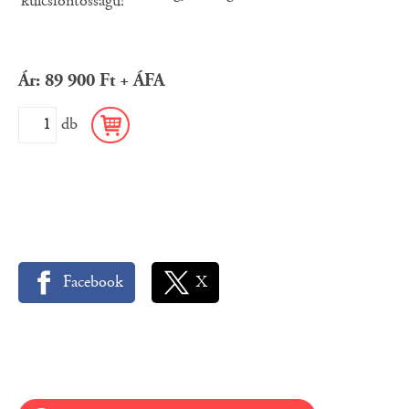
kulcsfontosságú!
Ár: 89 900 Ft + ÁFA
db
Facebook
X