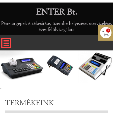
ENTER Bt.
Pénztárgépek értékesítése, üzembe helyezése, szervizelése,
éves felülvizsgálata
0
-
TERMÉKEINK