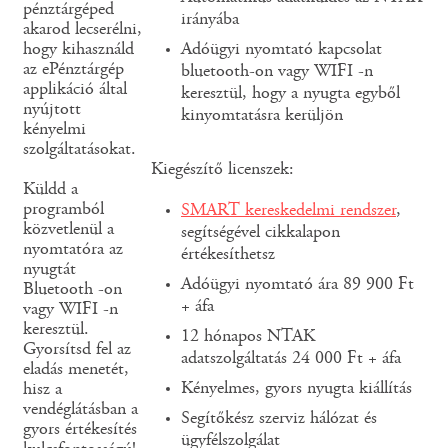
pénztárgéped
irányába
akarod lecserélni,
hogy kihasználd
Adóügyi nyomtató kapcsolat
az ePénztárgép
bluetooth-on vagy WIFI -n
applikáció által
keresztül, hogy a nyugta egyből
nyújtott
kinyomtatásra kerüljön
kényelmi
szolgáltatásokat.
Kiegészítő licenszek:
Küldd a
programból
SMART kereskedelmi rendszer
,
közvetlenül a
segítségével cikkalapon
nyomtatóra az
értékesíthetsz
nyugtát
Adóügyi nyomtató ára 89 900 Ft
Bluetooth -on
+ áfa
vagy WIFI -n
keresztül.
12 hónapos NTAK
Gyorsítsd fel az
adatszolgáltatás 24 000 Ft + áfa
eladás menetét,
Kényelmes, gyors nyugta kiállítás
hisz a
vendéglátásban a
Segítőkész szerviz hálózat és
gyors értékesítés
ügyfélszolgálat