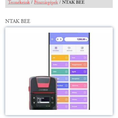
Termékeink
/
Pénztárgépek
/
NTAK BEE
NTAK BEE