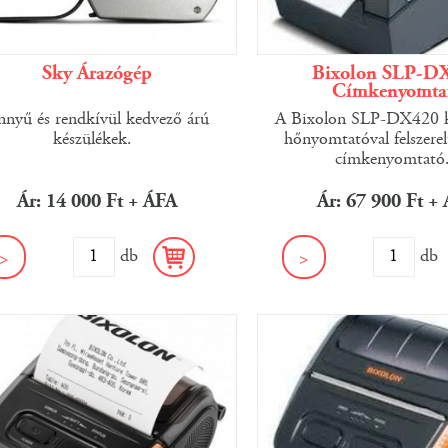
Sky Árazógép
Bixolon SLP-D
Címkenyomta
nyű és rendkívül kedvező árú
A Bixolon SLP-DX420 k
készülékek.
hőnyomtatóval felszerelt
címkenyomtató
Ár: 14 000 Ft + ÁFA
Ár: 67 900 Ft +
db
d
>
>