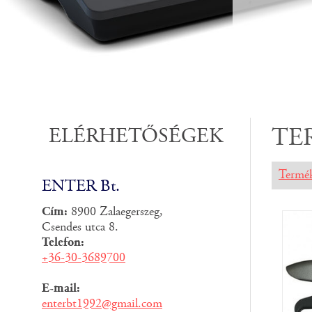
ELÉRHETŐSÉGEK
TE
Termé
ENTER Bt.
Cím:
8900 Zalaegerszeg,
Csendes utca 8.
Telefon:
+36-30-3689700
E-mail:
enterbt1992@gmail.com