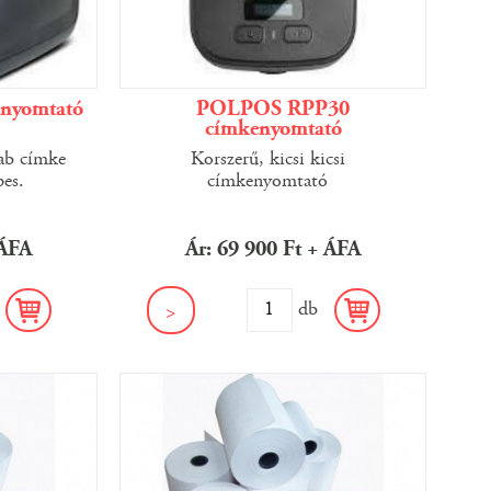
nyomtató
POLPOS RPP30
címkenyomtató
ab címke
Korszerű, kicsi kicsi
pes.
címkenyomtató
 ÁFA
Ár: 69 900 Ft + ÁFA
b
db
>