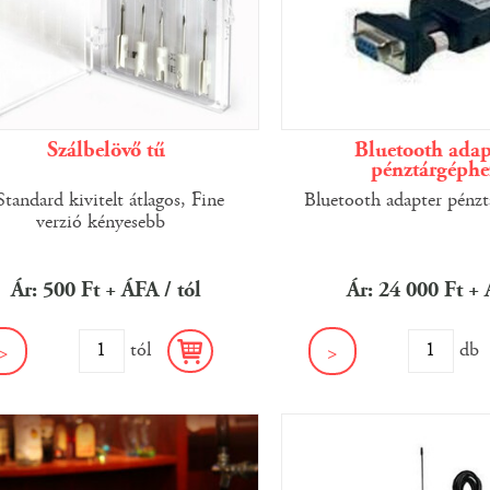
Szálbelövő tű
Bluetooth adap
pénztárgéphe
tandard kivitelt átlagos, Fine
Bluetooth adapter pénzt
verzió kényesebb
Ár: 500 Ft + ÁFA / tól
Ár: 24 000 Ft +
tól
d
>
>