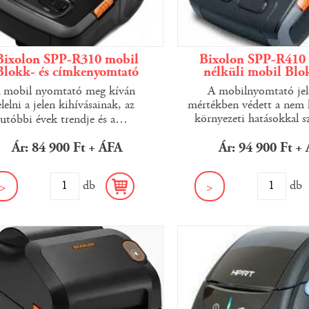
Bixolon SPP-R310 mobil
Bixolon SPP-R410 
Blokk- és címkenyomtató
nélküli mobil Blok
 mobil nyomtató meg kíván
A mobilnyomtató jel
elelni a jelen kihívásainak, az
mértékben védett a nem 
környezeti hatásokkal 
utóbbi évek trendje és a
…
Ár: 84 900 Ft + ÁFA
Ár: 94 900 Ft +
db
d
>
>