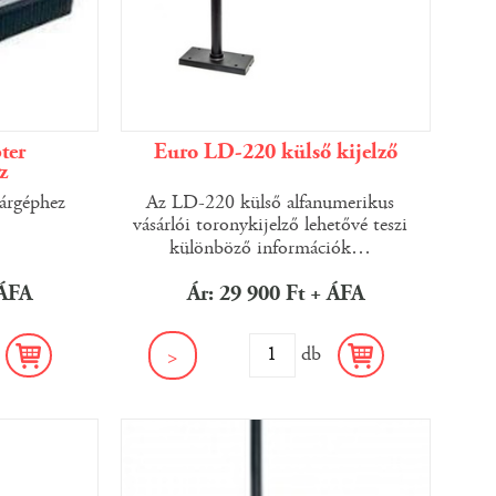
ter
Euro LD-220 külső kijelző
z
árgéphez
Az LD-220 külső alfanumerikus
vásárlói toronykijelző lehetővé teszi
különböző információk
…
 ÁFA
Ár: 29 900 Ft + ÁFA
b
db
>