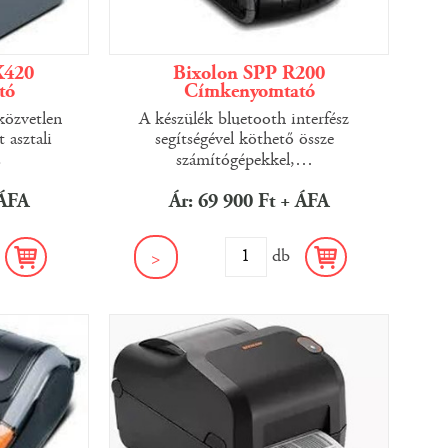
X420
Bixolon SPP R200
tó
Címkenyomtató
özvetlen
A készülék bluetooth interfész
 asztali
segítségével köthető össze
.
számítógépekkel,
…
 ÁFA
Ár: 69 900 Ft + ÁFA
b
db
>