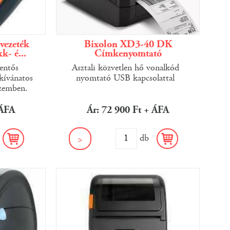
vezeték
Bixolon XD3-40 DK
k- é...
Címkenyomtató
entős
Asztali közvetlen hő vonalkód
kívánatos
nyomtató USB kapcsolattal
szemben.
 ÁFA
Ár: 72 900 Ft + ÁFA
b
db
>