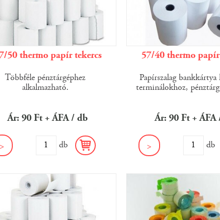
7/50 thermo papír tekercs
57/40 thermo papír 
Többféle pénztárgéphez
Papírszalag bankkártya 
alkalmazható.
terminálokhoz, pénztárg
Ár: 90 Ft + ÁFA / db
Ár: 90 Ft + ÁFA 
db
d
>
>