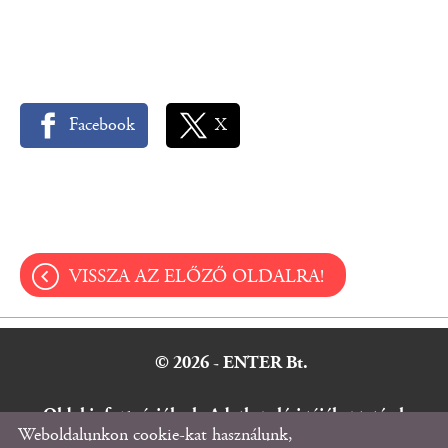
Facebook
X
VISSZA AZ ELŐZŐ OLDALRA!
© 2026 - ENTER Bt.
Oldal információk
l
Adatkezelési tájékoztató
l
Weboldalunkon cookie-kat használunk,
Impresszum