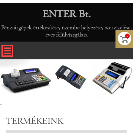
ENTER Bt.
Pénztárgépek értékesítése, üzembe helyezése, szervizelése,
éves felülvizsgálata
0
-
TERMÉKEINK