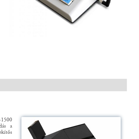
-1500
dás a
ekítős