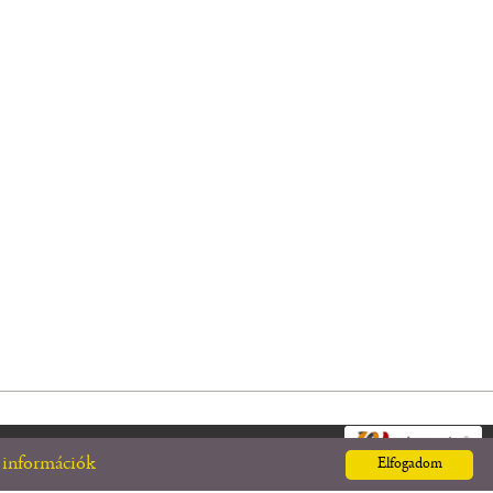
m
 információk
Elfogadom