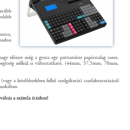
zerűbb
volabb
bozra,
abadon
gy előnye még a gyors egy pattintátos papírszalag csere,
 segítség nélkül is változtatható. (44mm, 57,5mm, 70mm,
vagy a későbbiekben felhő szolgáltatás) csatlakoztatásáról
munkában.
áltás a számla íráshoz!