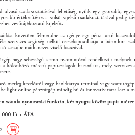
 olvasó csatlakoztatásával lehetőség nyílik egy gyorsabb, egys
nyosabb értékesítésre, a külső kijelző csatlakoztatásával pedig tá
yezhet vevőtájékoztató kijelzőt.
sárlást követően felmerülne az igénye egy pénz tartó kasszado
éle szervizes segítség nélkül összekapcsolhatja a bármikor sz
ató cascube márkanevet viselő kasszával.
árgép nagy sebességű termo nyomtatóval rendelkezik melynek na
t a kölönböző méretű papírszalagok használata, mely szervízes
sere.
zó mérleg kezelésről vagy bankkártya terminál vagy számítógép (
e light online pénztárgép mindig hű és innovatív társa lesz a 
en számla nyomtatási funkció, két nyugta között papír méret v
0 000 Ft + ÁFA
b