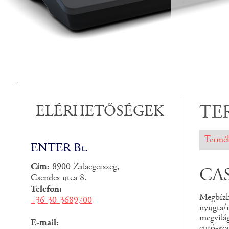
-
ELÉRHETŐSÉGEK
TE
Termé
ENTER Bt.
Cím:
8900 Zalaegerszeg,
CA
Csendes utca 8.
Telefon:
Megbíz
+36-30-3689700
nyugta
megvilág
E-mail:
euró-sza