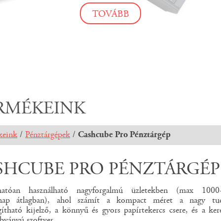
TOVÁBB
TOVÁBB
TOVÁBB
RMÉKEINK
keink
/
Pénztárgépek
/
Cashcube Pro Pénztárgép
SHCUBE PRO PÉNZTÁRGÉP
hatóan használható nagyforgalmú üzletekben (max 1000
/nap átlagban), ahol számít a kompact méret a nagy tu
ítható kijelző, a könnyű és gyors papírtekercs csere, és a ker
bványú szoftver.