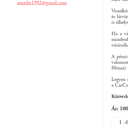
enterbt1992@gmail.com
Vonalkód
és látvá
is elhel
Ha a vá
mindenf
vásárolh
A pénzt
valamin
80mm) c
Legyen s
a CasCub
Közvetl
Ár: 10
d