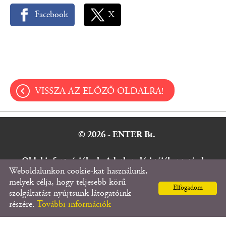
Facebook
X
VISSZA AZ ELŐZŐ OLDALRA!
© 2026 - ENTER Bt.
Oldal információk
l
Adatkezelési tájékoztató
l
Weboldalunkon cookie-kat használunk,
Impresszum
melyek célja, hogy teljesebb körű
Elfogadom
szolgáltatást nyújtsunk látogatóink
részére.
További információk
KERESÉS AZ OLDAL TARTALMÁBAN