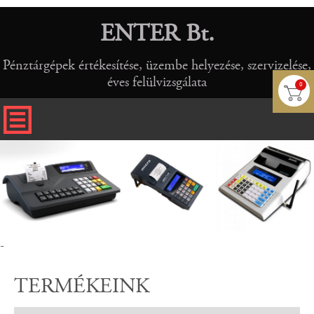
ENTER Bt.
Pénztárgépek értékesítése, üzembe helyezése, szervizelése,
éves felülvizsgálata
0
-
TERMÉKEINK