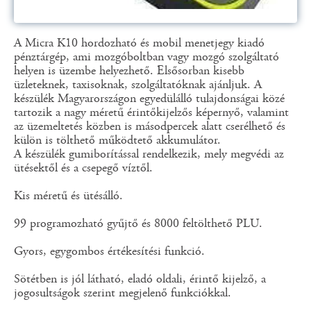
A Micra K10 hordozható és mobil menetjegy kiadó
pénztárgép, ami mozgóboltban vagy mozgó szolgáltató
helyen is üzembe helyezhető. Elsősorban kisebb
üzleteknek, taxisoknak, szolgáltatóknak ajánljuk. A
készülék Magyarországon egyedülálló tulajdonságai közé
tartozik a nagy méretű érintőkijelzős képernyő, valamint
az üzemeltetés közben is másodpercek alatt cserélhető és
külön is tölthető működtető akkumulátor.
A készülék gumiborítással rendelkezik, mely megvédi az
ütésektől és a csepegő víztől.
Kis méretű és ütésálló.
99 programozható gyűjtő és 8000 feltölthető PLU.
Gyors, egygombos értékesítési funkció.
Sötétben is jól látható, eladó oldali, érintő kijelző, a
jogosultságok szerint megjelenő funkciókkal.