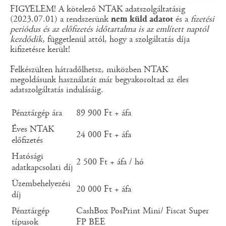
FIGYELEM! A kötelező NTAK adatszolgáltatásig
(2023.07.01) a rendszerünk
nem küld adatot
és a
fizetési
periódus és az előfizetés időtartalma is az említett naptól
kezdődik
, függetlenül attól, hogy a szolgáltatás díja
kifizetésre került!
Felkészülten hátradőlhetsz, miközben NTAK
megoldásunk használatát már begyakoroltad az éles
adatszolgáltatás indulásáig.
Pénztárgép ára
89 900 Ft + áfa
Éves NTAK
24 000 Ft + áfa
előfizetés
Hatósági
2 500 Ft + áfa / hó
adatkapcsolati díj
Üzembehelyezési
20 000 Ft + áfa
díj
Pénztárgép
CashBox PosPrint Mini/ Fiscat Super
típusok
FP BEE