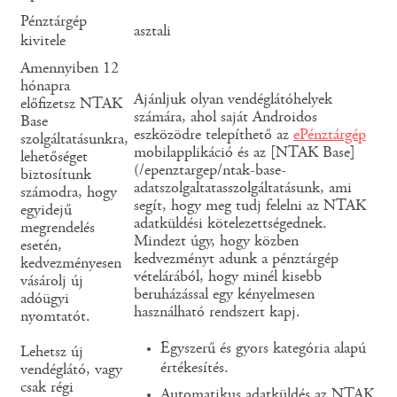
Pénztárgép
asztali
kivitele
Amennyiben 12
hónapra
Ajánljuk olyan vendéglátóhelyek
előfizetsz NTAK
számára, ahol saját Androidos
Base
eszközödre telepíthető az
ePénztárgép
szolgáltatásunkra,
mobilapplikáció és az [NTAK Base]
lehetőséget
(/epenztargep/ntak-base-
biztosítunk
adatszolgaltatasszolgáltatásunk, ami
számodra, hogy
segít, hogy meg tudj felelni az NTAK
egyidejű
adatküldési kötelezettségednek.
megrendelés
Mindezt úgy, hogy közben
esetén,
kedvezményt adunk a pénztárgép
kedvezményesen
vételárából, hogy minél kisebb
vásárolj új
beruházással egy kényelmesen
adóügyi
használható rendszert kapj.
nyomtatót.
Egyszerű és gyors kategória alapú
Lehetsz új
értékesítés.
vendéglátó, vagy
csak régi
Automatikus adatküldés az NTAK