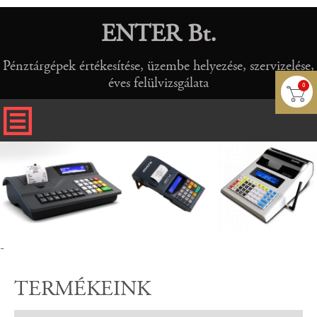
ENTER Bt.
Pénztárgépek értékesítése, üzembe helyezése, szervizelése,
éves felülvizsgálata
0
-
TERMÉKEINK