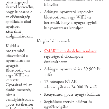
pénztárgéped
irányába
akarod lecserélni,
hogy kihasználd
Adóügyi nyomtató kapcsolat
az ePénztárgép
bluetooth-on vagy WIFI -n
applikáció által
keresztül, hogy a nyugta egyből
nyújtott
kinyomtatásra kerüljön
kényelmi
szolgáltatásokat.
Kiegészítő licenszek:
Küldd a
programból
SMART kereskedelmi rendszer
,
közvetlenül a
segítségével cikkalapon
nyomtatóra az
értékesíthetsz
nyugtát
Adóügyi nyomtató ára 89 900 Ft
Bluetooth -on
+ áfa
vagy WIFI -n
keresztül.
12 hónapos NTAK
Gyorsítsd fel az
adatszolgáltatás 24 000 Ft + áfa
eladás menetét,
Kényelmes, gyors nyugta kiállítás
hisz a
vendéglátásban a
Segítőkész szerviz hálózat és
gyors értékesítés
ügyfélszolgálat