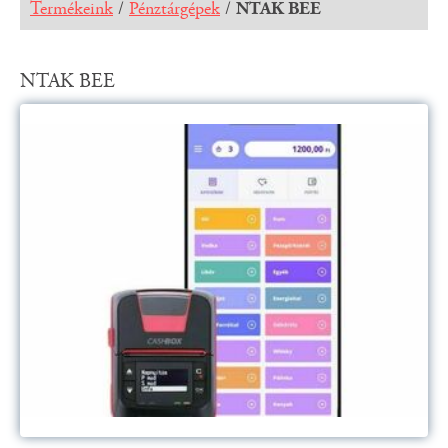
Termékeink
/
Pénztárgépek
/
NTAK BEE
NTAK BEE