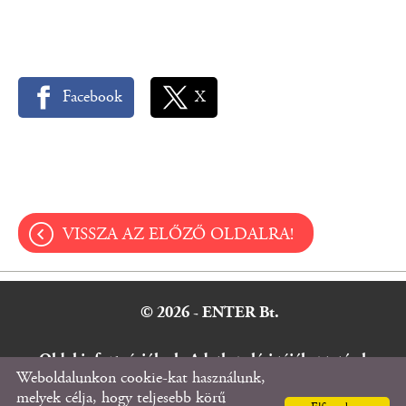
Facebook
X
VISSZA AZ ELŐZŐ OLDALRA!
© 2026 - ENTER Bt.
Oldal információk
l
Adatkezelési tájékoztató
l
Weboldalunkon cookie-kat használunk,
Impresszum
melyek célja, hogy teljesebb körű