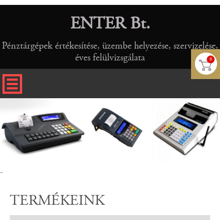
ENTER Bt.
Pénztárgépek értékesítése, üzembe helyezése, szervizelése,
éves felülvizsgálata
0
-
TERMÉKEINK