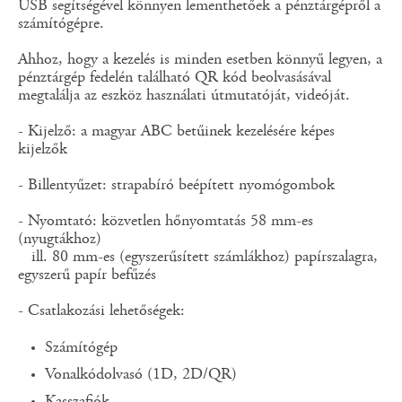
USB segítségével könnyen lementhetőek a pénztárgépről a
számítógépre.
Ahhoz, hogy a kezelés is minden esetben könnyű legyen, a
pénztárgép fedelén található QR kód beolvasásával
megtalálja az eszköz használati útmutatóját, videóját.
- Kijelző: a magyar ABC betűinek kezelésére képes
kijelzők
- Billentyűzet: strapabíró beépített nyomógombok
- Nyomtató: közvetlen hőnyomtatás 58 mm-es
(nyugtákhoz)
ill. 80 mm-es (egyszerűsített számlákhoz) papírszalagra,
egyszerű papír befűzés
- Csatlakozási lehetőségek:
Számítógép
Vonalkódolvasó (1D, 2D/QR)