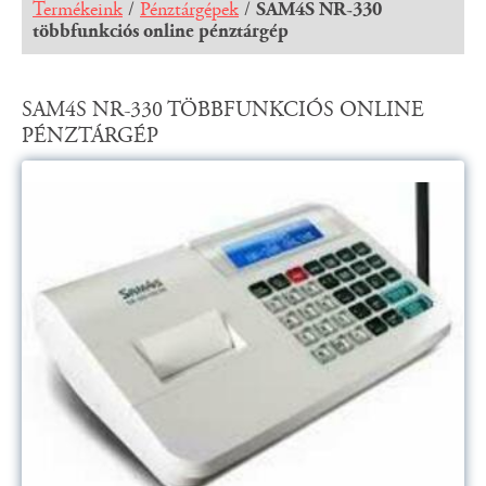
Termékeink
/
Pénztárgépek
/
SAM4S NR-330
többfunkciós online pénztárgép
SAM4S NR-330 TÖBBFUNKCIÓS ONLINE
PÉNZTÁRGÉP