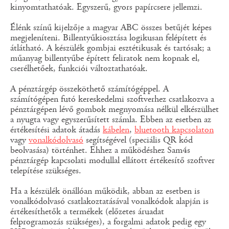
kinyomtathatóak. Egyszerű, gyors papírcsere jellemzi.
Élénk színű kijelzője a magyar ABC összes betűjét képes
megjeleníteni. Billentyűkiosztása logikusan felépített és
átlátható. A készülék gombjai esztétikusak és tartósak; a
műanyag billentyűbe épített feliratok nem kopnak el,
cserélhetőek, funkciói változtathatóak.
A pénztárgép összeköthető számítógéppel. A
számítógépen futó kereskedelmi szoftverhez csatlakozva a
pénztárgépen lévő gombok megnyomása nélkül elkészülhet
a nyugta vagy egyszerűsített számla. Ebben az esetben az
értékesítési adatok átadás
kábelen
,
bluetooth kapcsolaton
vagy
vonalkódolvasó
segítségével (speciális QR kód
beolvasása) történhet. Ehhez a működéshez Sam4s
pénztárgép kapcsolati modullal ellátott értékesítő szoftver
telepítése szükséges.
Ha a készülék önállóan működik, abban az esetben is
vonalkódolvasó csatlakoztatásával vonalkódok alapján is
értékesíthetők a termékek (előzetes áruadat
felprogramozás szükséges), a forgalmi adatok pedig egy