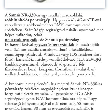
A
Sam4s NR-330
-as egy rendkívül sokoldalú,
többfunkciós pénztárgép
. Új generációs
4G-s AEE-vel
van ellátva a zökkenőmentes NAV kommunikáció
érdekében. Számítógép segítségével fiskális nyomtatóként
képes működni, tehát
nem csak nyugták,
de
80 mm papírszalag
felhasználásával
egyszerűsített számlák
is készíthetők
vele. Számos eszköz csatlakoztatható a készülékhez;
számítógép (Android, Windows vagy IOS rendszer alatt
futó), kasszafiók, mérleg, vonalkódolvasó (1D, 2D/QR),
bankkártyaterminál, bluetooth adapter. 20 féle
fizetőeszközt kezel; készpénz (forintban és valutában)
mellett bankkártya, utalványok, csekk, kuponok stb.
A kifinomult megjelenésű, kis méretű Sam4s NR-330-as
pénztárgép tökéletes megoldást jelent kis és közepes
forgalmú üzletek számára. Új generációs 4G-s AEE
segítségével gyors NAV kommunikációra képes. Nagy
sebességű hőnyomtatójával már nem csak 58 mm-es
nyugták, hanem 80 mm-es egyszerűsített számlák is