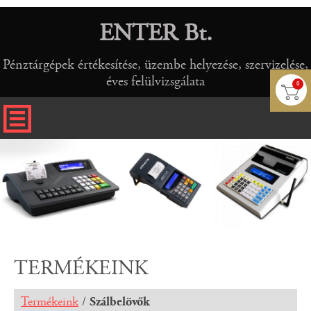
ENTER Bt.
Pénztárgépek értékesítése, üzembe helyezése, szervizelése,
éves felülvizsgálata
0
TERMÉKEINK
Termékeink
/
Szálbelövők