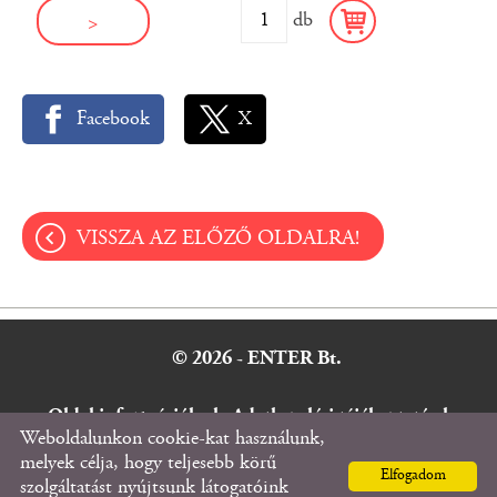
db
>
Facebook
X
VISSZA AZ ELŐZŐ OLDALRA!
© 2026 - ENTER Bt.
Oldal információk
l
Adatkezelési tájékoztató
l
Weboldalunkon cookie-kat használunk,
Impresszum
melyek célja, hogy teljesebb körű
Elfogadom
szolgáltatást nyújtsunk látogatóink