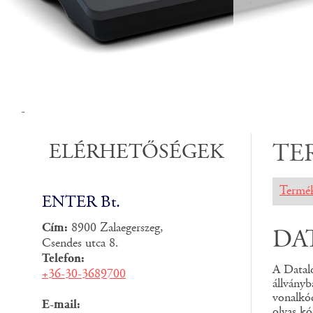
-
ELÉRHETŐSÉGEK
TE
Termé
ENTER Bt.
Cím:
8900 Zalaegerszeg,
DA
Csendes utca 8.
Telefon:
A Datal
+36-30-3689700
állványb
vonalkó
E-mail:
olvas kó