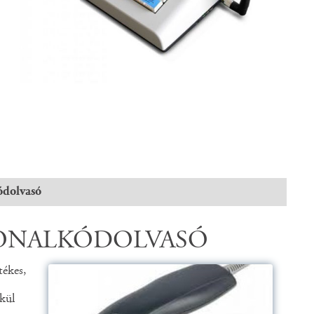
dolvasó
VONALKÓDOLVASÓ
tékes,
kül