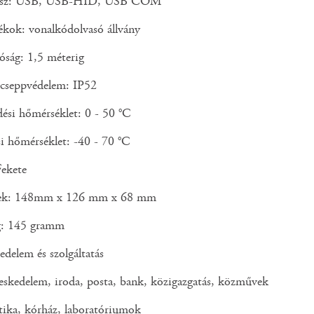
rfész: USB, USB-HID, USB COM
ékok: vonalkódolvasó állvány
lóság: 1,5 méterig
s cseppvédelem: IP52
ési hőmérséklet: 0 - 50 °C
si hőmérséklet: -40 - 70 °C
Fekete
tek: 148mm x 126 mm x 68 mm
g: 145 gramm
edelem és szolgáltatás
eskedelem, iroda, posta, bank, közigazgatás, közművek
tika, kórház, laboratóriumok