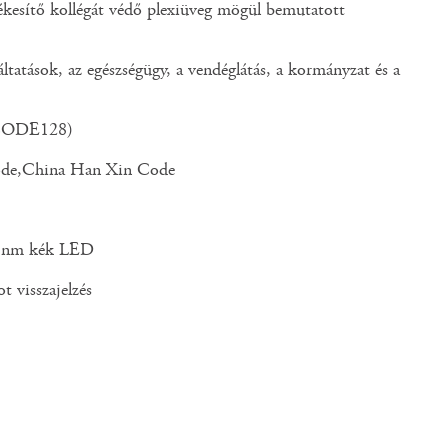
rtékesítő kollégát védő plexiüveg mögül bemutatott
áltatások, az egészségügy, a vendéglátás, a kormányzat és a
, CODE128)
ode,China Han Xin Code
70 nm kék LED
t visszajelzés