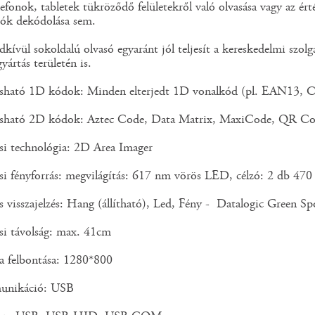
efonok, tabletek tükröződő felületekről való olvasása vagy az é
tók dekódolása sem.
dkívül sokoldalú olvasó egyaránt jól teljesít a kereskedelmi szolg
ártás területén is.
asható 1D kódok: Minden elterjedt 1D vonalkód (pl. EAN13
asható 2D kódok: Aztec Code, Data Matrix, MaxiCode, QR C
si technológia: 2D Area Imager
ási fényforrás: megvilágítás: 617 nm vörös LED, célzó: 2 db 4
s visszajelzés: Hang (állítható), Led, Fény - Datalogic Green Spo
si távolság: max. 41cm
a felbontása: 1280*800
unikáció: USB