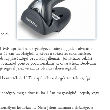
beles
MP optikájának segítségével irányfüggetlen olvasásra
r 41 cm távolságból is képes a tökéletes szkennelésre.
 nagylátószögű beolvasás jellemzi. Jól látható célzási
a vonalkód pontos pozícionálását az olvasáshoz. Beolvasás
ségével jelez vissza az olvasás sikerességéről.
kentették és LED alapú célzással egészítették ki, így
.
ek épségét, még akkor is, ha 1,5m magasságból leejtik, vagy
 homályos kódokat is. Nem jelent számára nehézséget a