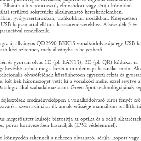
. Elbánik a kis kontrasztú, elmosódott vagy sérült kódokkal.
álási területei sokrétűek; alkalmazható kereskedelemben,
kában, gyógyszertárokban, trafikokban, irodákban. Kifejezetten
 USB kapcsolattal ellátott kasszarendszerekhez. A készülék 5 év
garanciával rendelkezik.
ogic új állványos QD2590-BKK1S vonalkódolvasója egy USB ká
tó kézi szkenner, mely állványba is helyezhető.
én és gyorsan olvas 1D (pl. EAN13), 2D (pl. QR) kódokat is. 1 
gy kevésbé terheli meg a kezet a mindennapi használat során. Aká
kcionális olvasófejének köszönhetően egyszerű célzás és gyorsabb
e, két kék háromszöget vetít ki a vonalkód mellé, ezzel segítve 
atalogic által szabadalmaztatott Green Spot technológiájának segít
fejlesztések eredményeképpen a vonalkódolvasó piros fényét csök
zavaró a szem számára, ill. annak erőssége manuálisan is állítható
s megerősített külsője biztosítja az optika és a belső alkatrész
es, poros környezetben használják (IP52 védelemmel).
ó könnyedén szkenneli a nehezen olvasható, sérült, kopott vagy