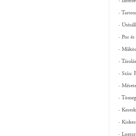
- Inte
- Tartoz
- Ütésál
- Por é
- Működ
- Tárolá
- Szín: 
- Mére
- Töme
- Keresk
- Kisker
- Logisz