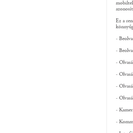
mobiltel
azonosí
Ez a ren
könnyűgy
- Beolv
- Beolv
- Olvasá
- Olvas
- Olvasá
- Olvasá
- Kamer
- Komm