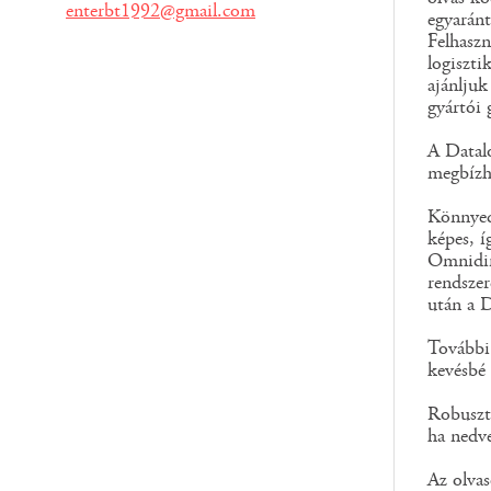
enterbt1992@gmail.com
egyaránt
Felhaszn
logiszti
ajánljuk
gyártói 
A Datal
megbízha
Könnyed
képes, í
Omnidire
rendszer
után a D
További 
kevésbé 
Robusztu
ha nedv
Az olvas