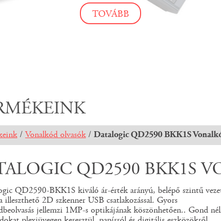
TOVÁBB
TOVÁBB
TOVÁBB
RMÉKEINK
keink
/
Vonalkód olvasók
/
Datalogic QD2590 BKK1S Vonalkó
TALOGIC QD2590 BKK1S 
ogic QD2590-BKK1S kiváló ár-érték arányú, belépő szintű veze
a illeszthető 2D szkenner USB csatlakozással. Gyors
dbeolvasás jellemzi 1MP-s optikájának köszönhetően.. Gond nél
dokat plexiüvegen keresztül, papírról és digitális eszközökről