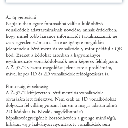
Az új generáció
Napjainkban egyre fontosabbá válik a különböző
vonalkódok adattartalmának növelése, annak érdekében,
hogy minél több hasznos információt tartalmazzanak ne
csak egyetlen számsort. Erre az igényre megoldást
jelentenek a kétdimenziós vonalkódok, mint például a QR
kód. Ezeket a kódokat azonban a hagyományos
egydimenziós vonalkódolvasók nem képesek feldolgozni.
A Z-3272 viszont megoldást jelent erre a problémára,
mivel képes 1D és 2D vonalkódok feldolgozására is.
Pontosság és sebesség
A Z-3272 kifejezetten kétdimenziós vonalkódok
olvasására lett fejlesztve. Nem csak az 1D vonalkódokat
dolgozza fel villámgyorsan, hanem a magas adattartalmú
2D kódokat is. Kiváló, nagyfelbontású
képalkotóegységének köszönhetően a gyenge minőségű,
hibásan vagy halványan nyomtatott vonalkódok sem