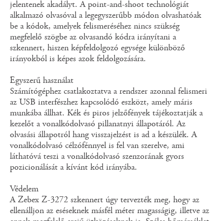
jelentenek akadályt. A point-and-shoot technológiát
alkalmazó olvasóval a legegyszerűbb módon olvashatóak
be a kódok, amelyek felismeréséhez nincs szükség
megfelelő szögbe az olvasandó kódra irányítani a
szkennert, hiszen képfeldolgozó egysége különböző
irányokból is képes azok feldolgozására.
Egyszerű használat
Számítógéphez csatlakoztatva a rendszer azonnal felismeri
az USB interfészhez kapcsolódó eszközt, amely máris
munkába állhat. Kék és piros jelzőfények tájékoztatják a
kezelőt a vonalkódolvasó pillanatnyi állapotáról. Az
olvasási állapotról hang visszajelzést is ad a készülék. A
vonalkódolvasó célzófénnyel is fel van szerelve, ami
láthatóvá teszi a vonalkódolvasó szenzorának gyors
pozicionálását a kívánt kód irányába.
Védelem
A Zebex Z-3272 szkennert úgy tervezték meg, hogy az
ellenálljon az eséseknek másfél méter magasságig, illetve az