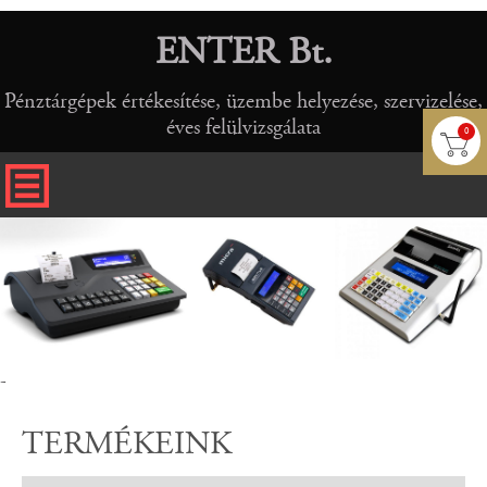
ENTER Bt.
Pénztárgépek értékesítése, üzembe helyezése, szervizelése,
éves felülvizsgálata
0
-
TERMÉKEINK