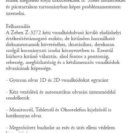
ennek megfelelő erejű ütközéseknek is. Széles hőmérséklet
és páratartalom tartományban képes problémamentesen
üzemelni.
Felhasználás
A Zebex Z-3272 kézi vonalkódolvasó kiváló eladáshelyi
értékesítéstámogató eszköz, de kitűnően használható
dokumentumok követéséhez, iktatásához, derekasan
szolgál kormányzati irodai környezetben is. Ezentúl
bárhova kitűnő választás, ahol fontos a pontosság,
sebesség, megbízhatóság és a kétdimenziós vonalkódok
olvasásának képessége.
- Gyorsan olvas 1D és 2D vonalkódokat egyaránt
- Kézi vezérlésű és automatikus olvasási üzemmóddal
rendelkezik
- Monitorról, Tabletről és Okostelefon kijelzőről is
hatékonyan olvas
- Megerősített burkolat az esés és ütés elleni védelem