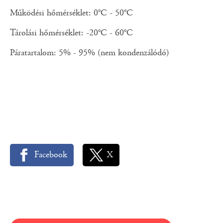
Működési hőmérséklet: 0°C - 50°C
Tárolási hőmérséklet: -20°C - 60°C
Páratartalom: 5% - 95% (nem kondenzálódó)
Facebook
X